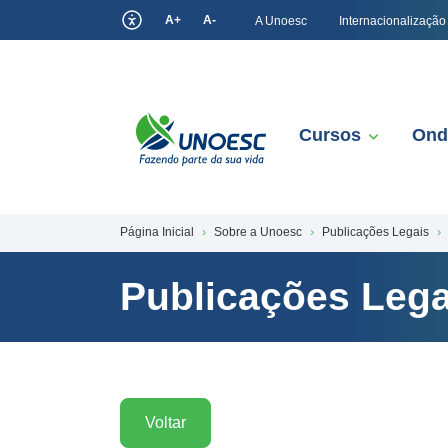
A+
A-
A Unoesc
Internacionalização
Cursos
Ond
Página Inicial
Sobre a Unoesc
Publicações Legais
Publicações Lega
Voltar