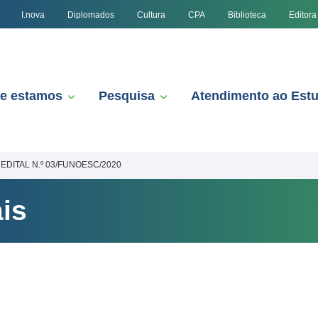
I.nova
Diplomados
Cultura
CPA
Biblioteca
Editora
e estamos
Pesquisa
Atendimento ao Est
EDITAL N.º 03/FUNOESC/2020
is