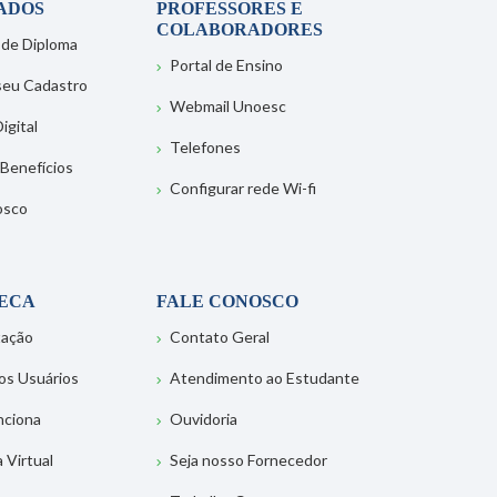
ADOS
PROFESSORES E
COLABORADORES
 de Diploma
Portal de Ensino
 seu Cadastro
Webmail Unoesc
igital
Telefones
 Benefícios
Configurar rede Wi-fi
osco
TECA
FALE CONOSCO
tação
Contato Geral
os Usuários
Atendimento ao Estudante
nciona
Ouvidoria
a Virtual
Seja nosso Fornecedor