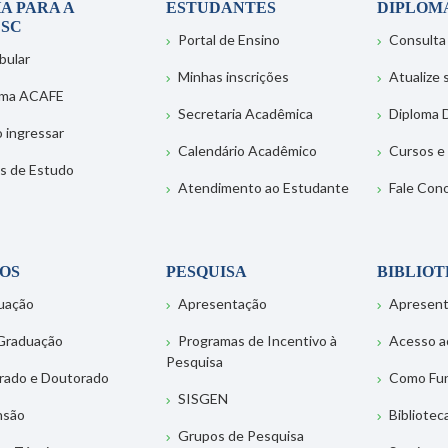
A PARA A
ESTUDANTES
DIPLOM
SC
Portal de Ensino
Consulta
bular
Minhas inscrições
Atualize
ema ACAFE
Secretaria Acadêmica
Diploma D
 ingressar
Calendário Acadêmico
Cursos e
s de Estudo
Atendimento ao Estudante
Fale Con
OS
PESQUISA
BIBLIO
uação
Apresentação
Apresen
Graduação
Programas de Incentivo à
Acesso a
Pesquisa
rado e Doutorado
Como Fu
SISGEN
nsão
Bibliotec
Grupos de Pesquisa