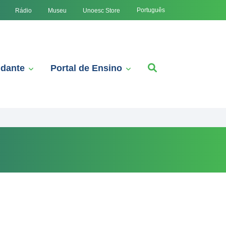
Português
Rádio
Museu
Unoesc Store
udante
Portal de Ensino