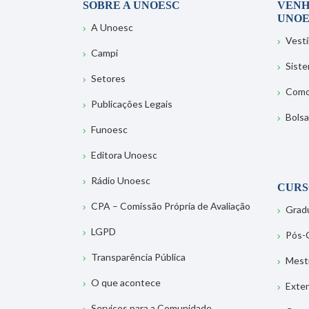
SOBRE A UNOESC
VENH
UNOE
A Unoesc
Vesti
Campi
Sist
Setores
Como
Publicações Legais
Bolsa
Funoesc
Editora Unoesc
Rádio Unoesc
CURS
CPA – Comissão Própria de Avaliação
Grad
LGPD
Pós-
Transparência Pública
Mest
O que acontece
Exte
Serviços para a Comunidade