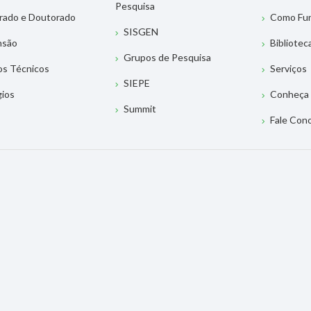
Pesquisa
rado e Doutorado
Como Fu
SISGEN
nsão
Bibliotec
Grupos de Pesquisa
os Técnicos
Serviços
SIEPE
gios
Conheça 
Summit
Fale Con