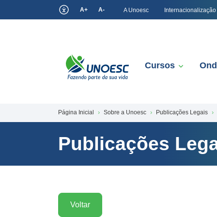
A+
A-
A Unoesc
Internacionalização
Cursos
Ond
Página Inicial
Sobre a Unoesc
Publicações Legais
Publicações Lega
Voltar