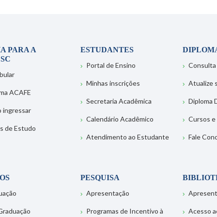
A PARA A
ESTUDANTES
DIPLOM
SC
Portal de Ensino
Consulta
bular
Minhas inscrições
Atualize
ema ACAFE
Secretaria Acadêmica
Diploma D
 ingressar
Calendário Acadêmico
Cursos e
s de Estudo
Atendimento ao Estudante
Fale Con
OS
PESQUISA
BIBLIO
uação
Apresentação
Apresen
Graduação
Programas de Incentivo à
Acesso a