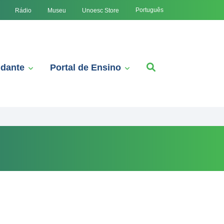
Português
Rádio
Museu
Unoesc Store
udante
Portal de Ensino