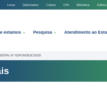
I.nova
Diplomados
Cultura
CPA
Biblioteca
Editora
e estamos
Pesquisa
Atendimento ao Est
EDITAL N.º 02/FUNOESC/2020
is