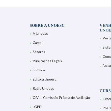
SOBRE A UNOESC
VENH
UNOE
A Unoesc
Vesti
Campi
Sist
Setores
Como
Publicações Legais
Bolsa
Funoesc
Editora Unoesc
Rádio Unoesc
CURS
CPA – Comissão Própria de Avaliação
Grad
LGPD
Pós-