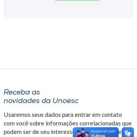
Museu
Unoesc
Store
Selecione
o idioma
A+
Receba as
A-
novidades da Unoesc
Usaremos seus dados para entrar em contato
com você sobre informações correlacionadas que
podem ser de seu interesse. Você pode cancelar o