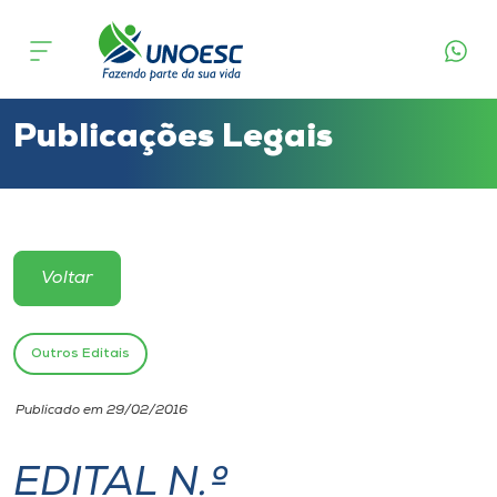
Cursos
Onde estamos
Publicações Legais
Pesquisa
Atendimento ao Estudante
Voltar
Portal de Ensino
Outros Editais
A
Publicado em 29/02/2016
Unoesc
EDITAL N.º
Internacionalização