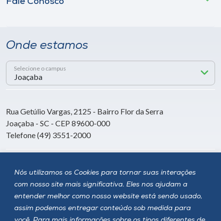
Fale Conosco
Onde estamos
Selecione o campus
Rua Getúlio Vargas, 2125 - Bairro Flor da Serra
Joaçaba - SC - CEP 89600-000
Telefone (49) 3551-2000
Siga a Unoesc
Nós utilizamos os Cookies para tornar suas interações
com nosso site mais significativa. Eles nos ajudam a
entender melhor como nosso website está sendo usado,
assim podemos entregar conteúdo sob medida para
você. Para mais informações sobre os tipos diferentes de