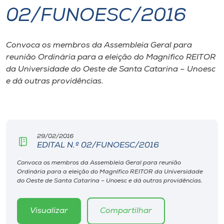
02/FUNOESC/2016
I.nova
Convoca os membros da Assembleia Geral para
Diplomados
reunião Ordinária para a eleição do Magnífico REITOR
da Universidade do Oeste de Santa Catarina – Unoesc
Cultura
e dá outras providências.
CPA
29/02/2016
Biblioteca
EDITAL N.º 02/FUNOESC/2016
Convoca os membros da Assembleia Geral para reunião
Editora
Ordinária para a eleição do Magnífico REITOR da Universidade
do Oeste de Santa Catarina – Unoesc e dá outras providências.
Rádio
Visualizar
Compartilhar