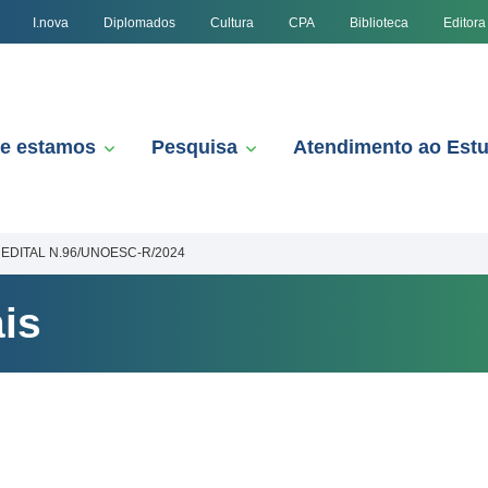
I.nova
Diplomados
Cultura
CPA
Biblioteca
Editora
e estamos
Pesquisa
Atendimento ao Est
EDITAL N.96/UNOESC-R/2024
is