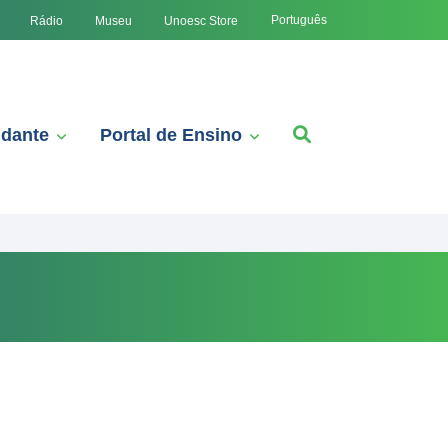
Português
Rádio
Museu
Unoesc Store
udante
Portal de Ensino