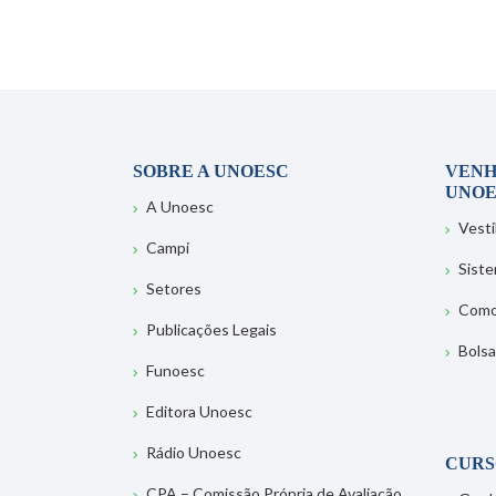
SOBRE A UNOESC
VENH
UNOE
A Unoesc
Vesti
Campi
Sist
Setores
Como
Publicações Legais
Bolsa
Funoesc
Editora Unoesc
Rádio Unoesc
CURS
CPA – Comissão Própria de Avaliação