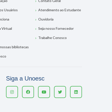
tação
Contato Geral
os Usuários
Atendimento ao Estudante
nciona
Ouvidoria
a Virtual
Seja nosso Fornecedor
Trabalhe Conosco
nossas bibliotecas
osco
Siga a Unoesc