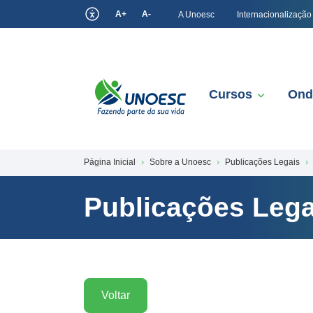
A+
A-
A Unoesc
Internacionalização
Cursos
Ond
Página Inicial
Sobre a Unoesc
Publicações Legais
Publicações Lega
Voltar