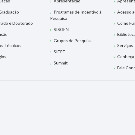
uação
Apresentação
Apresen
Graduação
Programas de Incentivo à
Acesso a
Pesquisa
rado e Doutorado
Como Fu
SISGEN
nsão
Bibliotec
Grupos de Pesquisa
os Técnicos
Serviços
SIEPE
gios
Conheça 
Summit
Fale Con