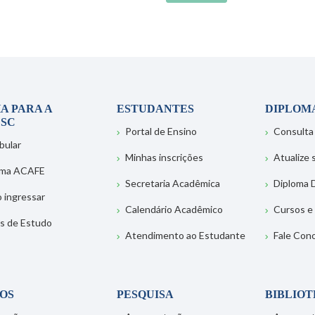
A PARA A
ESTUDANTES
DIPLOM
SC
Portal de Ensino
Consulta
bular
Minhas inscrições
Atualize
ema ACAFE
Secretaria Acadêmica
Diploma D
 ingressar
Calendário Acadêmico
Cursos e
s de Estudo
Atendimento ao Estudante
Fale Con
OS
PESQUISA
BIBLIO