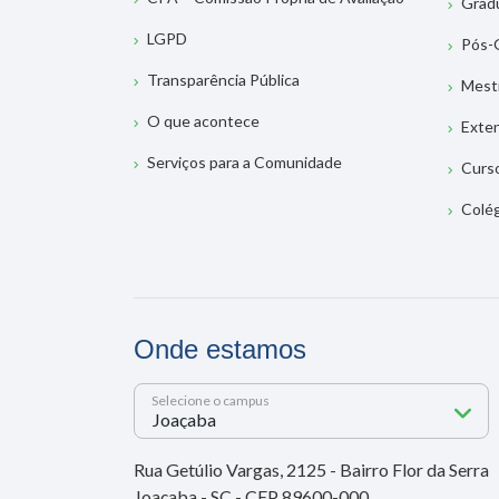
Grad
LGPD
Pós-
Transparência Pública
Mest
O que acontece
Exte
Serviços para a Comunidade
Curs
Colé
Onde estamos
Selecione o campus
Rua Getúlio Vargas, 2125 - Bairro Flor da Serra
Joaçaba - SC - CEP 89600-000