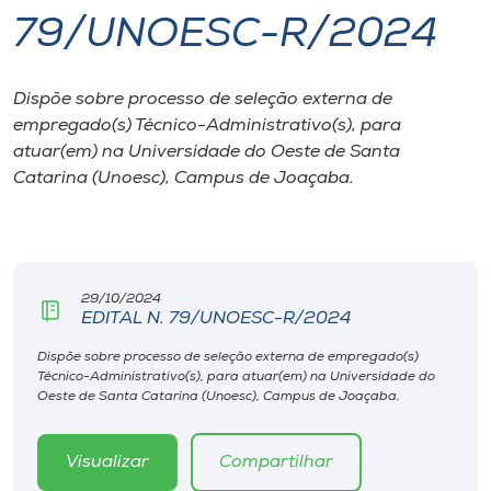
79/UNOESC-R/2024
I.nova
Dispõe sobre processo de seleção externa de
Diplomados
empregado(s) Técnico-Administrativo(s), para
atuar(em) na Universidade do Oeste de Santa
Cultura
Catarina (Unoesc), Campus de Joaçaba.
CPA
29/10/2024
Biblioteca
EDITAL N. 79/UNOESC-R/2024
Dispõe sobre processo de seleção externa de empregado(s)
Editora
Técnico-Administrativo(s), para atuar(em) na Universidade do
Oeste de Santa Catarina (Unoesc), Campus de Joaçaba.
Rádio
Visualizar
Compartilhar