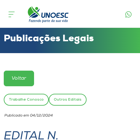
Cursos
Onde estamos
Publicações Legais
Pesquisa
Atendimento ao Estudante
Voltar
Portal de Ensino
Trabalhe Conosco
Outros Editais
A
Publicado em 04/12/2024
Unoesc
EDITAL N.
Internacionalização