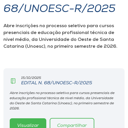
68/UNOESC-R/2025
I.nova
Abre inscrições no processo seletivo para cursos
Diplomados
presenciais de educação profissional técnica de
nível médio, da Universidade do Oeste de Santa
Cultura
Catarina (Unoesc), no primeiro semestre de 2026.
CPA
15/10/2025
Biblioteca
EDITAL N. 68/UNOESC-R/2025
Abre inscrições no processo seletivo para cursos presenciais de
Editora
educação profissional técnica de nível médio, da Universidade
do Oeste de Santa Catarina (Unoesc), no primeiro semestre de
2026.
Rádio
Visualizar
Compartilhar