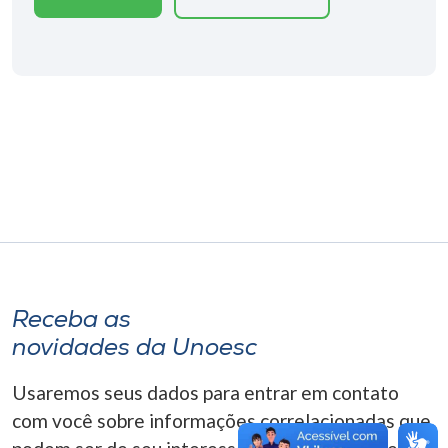
Museu
Unoesc
Store
Selecione
o idioma
A+
Receba as
A-
novidades da Unoesc
Usaremos seus dados para entrar em contato
com você sobre informações correlacionadas que