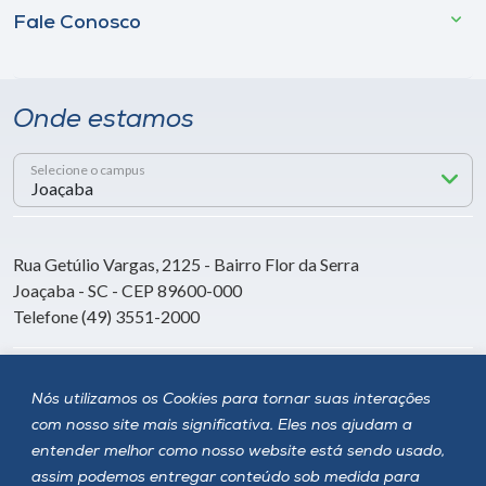
Fale Conosco
Onde estamos
Selecione o campus
Rua Getúlio Vargas, 2125 - Bairro Flor da Serra
Joaçaba - SC - CEP 89600-000
Telefone (49) 3551-2000
Siga a Unoesc
Nós utilizamos os Cookies para tornar suas interações
com nosso site mais significativa. Eles nos ajudam a
entender melhor como nosso website está sendo usado,
assim podemos entregar conteúdo sob medida para