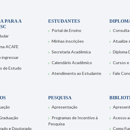
A PARA A
ESTUDANTES
DIPLOM
SC
Portal de Ensino
Consulta
bular
Minhas inscrições
Atualize
ema ACAFE
Secretaria Acadêmica
Diploma D
 ingressar
Calendário Acadêmico
Cursos e
s de Estudo
Atendimento ao Estudante
Fale Con
OS
PESQUISA
BIBLIO
uação
Apresentação
Apresen
Graduação
Programas de Incentivo à
Acesso a
Pesquisa
rado e Doutorado
Como Fu