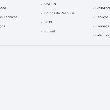
SISGEN
nsão
Bibliotec
Grupos de Pesquisa
os Técnicos
Serviços
SIEPE
gios
Conheça 
Summit
Fale Con