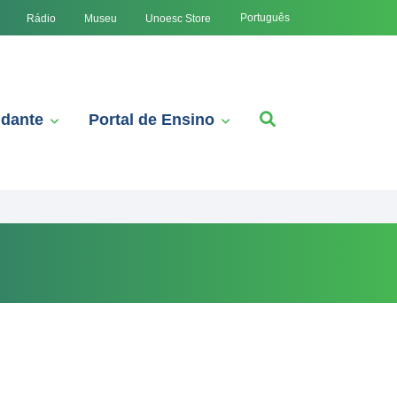
Português
Rádio
Museu
Unoesc Store
udante
Portal de Ensino