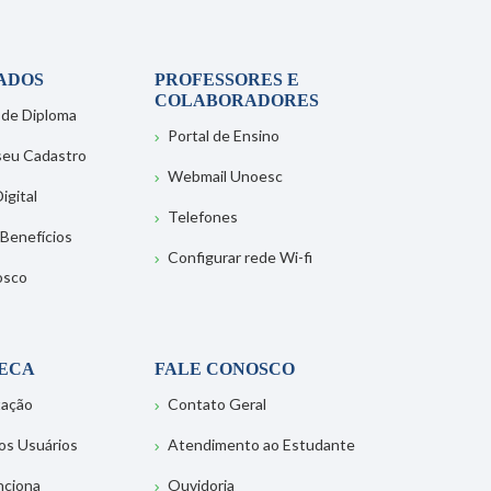
ADOS
PROFESSORES E
COLABORADORES
 de Diploma
Portal de Ensino
 seu Cadastro
Webmail Unoesc
igital
Telefones
 Benefícios
Configurar rede Wi-fi
osco
TECA
FALE CONOSCO
tação
Contato Geral
os Usuários
Atendimento ao Estudante
nciona
Ouvidoria