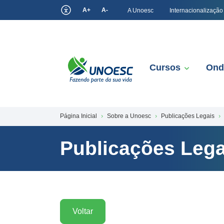
A+
A-
A Unoesc
Internacionalização
Cursos
Ond
Página Inicial
Sobre a Unoesc
Publicações Legais
Publicações Lega
Voltar