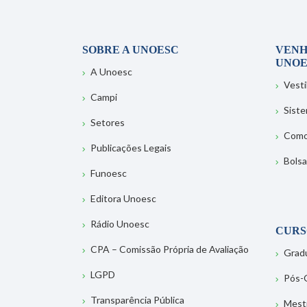
SOBRE A UNOESC
VENH
UNOE
A Unoesc
Vesti
Campi
Sist
Setores
Como
Publicações Legais
Bolsa
Funoesc
Editora Unoesc
Rádio Unoesc
CURS
CPA – Comissão Própria de Avaliação
Grad
LGPD
Pós-
Transparência Pública
Mest