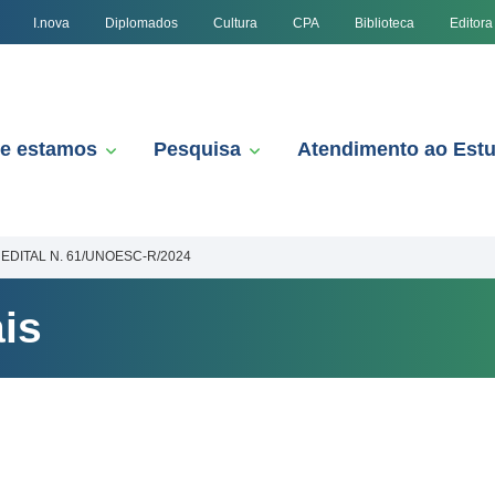
I.nova
Diplomados
Cultura
CPA
Biblioteca
Editora
e estamos
Pesquisa
Atendimento ao Est
EDITAL N. 61/UNOESC-R/2024
is