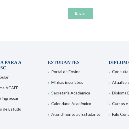
A PARA A
ESTUDANTES
DIPLOM
SC
Portal de Ensino
Consulta
bular
Minhas inscrições
Atualize
ema ACAFE
Secretaria Acadêmica
Diploma D
 ingressar
Calendário Acadêmico
Cursos e
s de Estudo
Atendimento ao Estudante
Fale Con