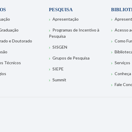
OS
PESQUISA
BIBLIO
uação
Apresentação
Apresen
Graduação
Programas de Incentivo à
Acesso a
Pesquisa
rado e Doutorado
Como Fu
SISGEN
nsão
Bibliotec
Grupos de Pesquisa
os Técnicos
Serviços
SIEPE
gios
Conheça 
Summit
Fale Con