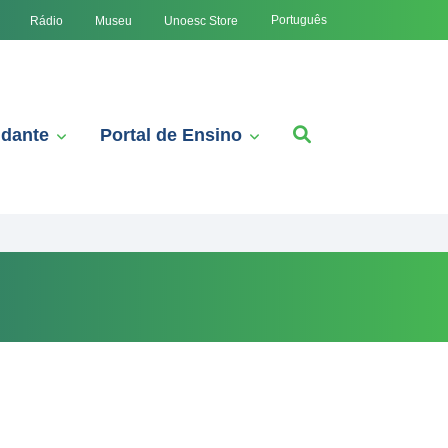
Português
Rádio
Museu
Unoesc Store
udante
Portal de Ensino