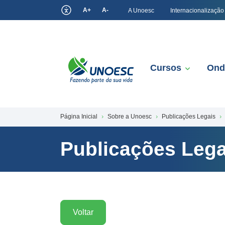
A+
A-
A Unoesc
Internacionalização
Cursos
Ond
Página Inicial
Sobre a Unoesc
Publicações Legais
Publicações Lega
Voltar