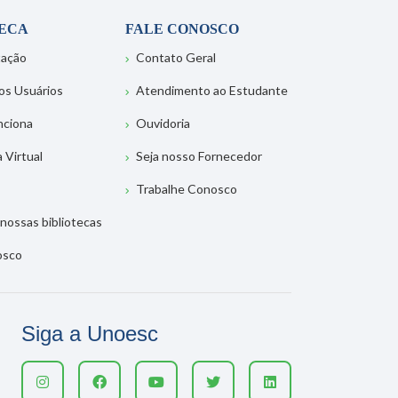
TECA
FALE CONOSCO
tação
Contato Geral
os Usuários
Atendimento ao Estudante
nciona
Ouvidoria
a Virtual
Seja nosso Fornecedor
Trabalhe Conosco
nossas bibliotecas
osco
Siga a Unoesc