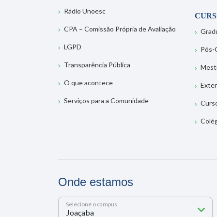
Rádio Unoesc
CURS
CPA – Comissão Própria de Avaliação
Grad
LGPD
Pós-
Transparência Pública
Mest
O que acontece
Exte
Serviços para a Comunidade
Curs
Colé
Onde estamos
Selecione o campus