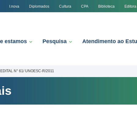
I.nova
Diplomados
Cultura
CPA
Biblioteca
Editora
e estamos
Pesquisa
Atendimento ao Est
EDITAL N° 61/ UNOESC-R/2011
is