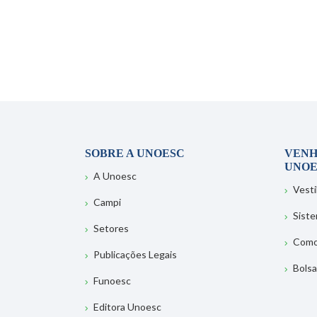
SOBRE A UNOESC
VENH
UNOE
A Unoesc
Vesti
Campi
Sist
Setores
Como
Publicações Legais
Bolsa
Funoesc
Editora Unoesc