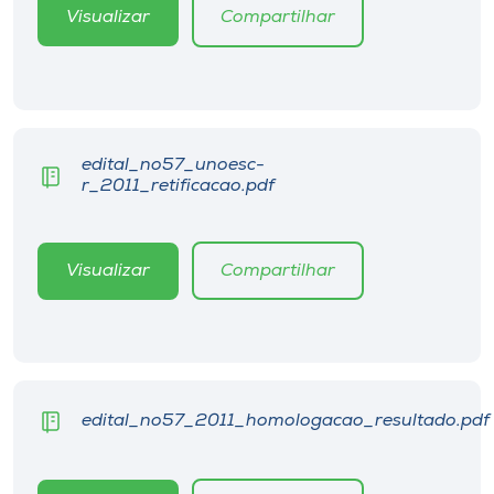
Museu
Visualizar
Compartilhar
Unoesc
Store
edital_no57_unoesc-
r_2011_retificacao.pdf
Selecione
o idioma
Visualizar
Compartilhar
A+
A-
edital_no57_2011_homologacao_resultado.pdf