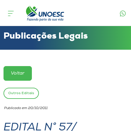
Cursos
Onde estamos
Publicações Legais
Pesquisa
Atendimento ao Estudante
Voltar
Portal de Ensino
Outros Editais
A
Publicado em 20/10/2011
Unoesc
EDITAL N° 57/
Internacionalização