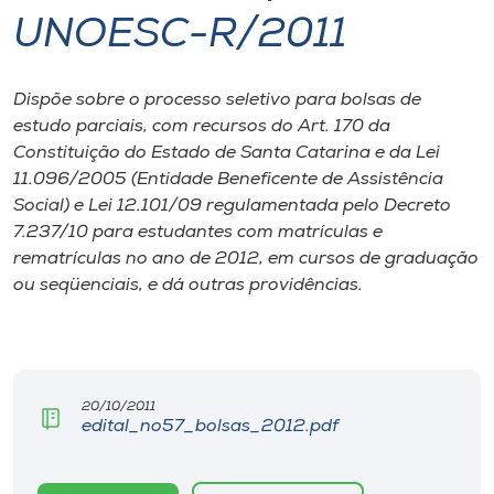
UNOESC-R/2011
I.nova
Dispõe sobre o processo seletivo para bolsas de
Diplomados
estudo parciais, com recursos do Art. 170 da
Constituição do Estado de Santa Catarina e da Lei
Cultura
11.096/2005 (Entidade Beneficente de Assistência
Social) e Lei 12.101/09 regulamentada pelo Decreto
7.237/10 para estudantes com matrículas e
CPA
rematrículas no ano de 2012, em cursos de graduação
ou seqüenciais, e dá outras providências.
Biblioteca
Editora
20/10/2011
edital_no57_bolsas_2012.pdf
Rádio