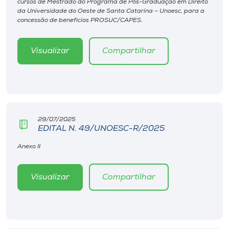
cursos de Mestrado do Programa de Pós-Graduação em Direito
Museu
da Universidade do Oeste de Santa Catarina – Unoesc, para a
concessão de benefícios PROSUC/CAPES.
Unoesc
Store
Visualizar
Compartilhar
Selecione
o idioma
29/07/2025
EDITAL N. 49/UNOESC-R/2025
Anexo II
A+
A-
Visualizar
Compartilhar