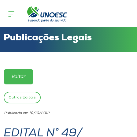
Cursos
Onde estamos
Publicações Legais
Pesquisa
Atendimento ao Estudante
Voltar
Portal de Ensino
Outros Editais
A
Publicado em 10/10/2012
Unoesc
EDITAL N° 49/
Internacionalização