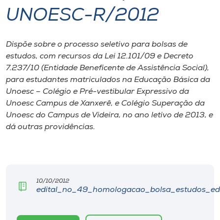
UNOESC-R/2012
I.nova
Dispõe sobre o processo seletivo para bolsas de
Diplomados
estudos, com recursos da Lei 12.101/09 e Decreto
7.237/10 (Entidade Beneficente de Assistência Social),
Cultura
para estudantes matriculados na Educação Básica da
Unoesc – Colégio e Pré-vestibular Expressivo da
Unoesc Campus de Xanxerê, e Colégio Superação da
CPA
Unoesc do Campus de Videira, no ano letivo de 2013, e
dá outras providências.
Biblioteca
Editora
10/10/2012
edital_no_49_homologacao_bolsa_estudos_ed
Rádio