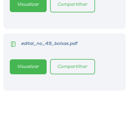
Museu
Visualizar
Compartilhar
Unoesc
Store
edital_no_49_bolsas.pdf
Selecione
o idioma
Visualizar
Compartilhar
A+
A-