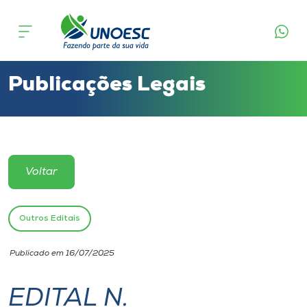
Cursos
Onde estamos
Publicações Legais
Pesquisa
Atendimento ao Estudante
Voltar
Portal de Ensino
Outros Editais
A
Publicado em 16/07/2025
Unoesc
EDITAL N.
Internacionalização