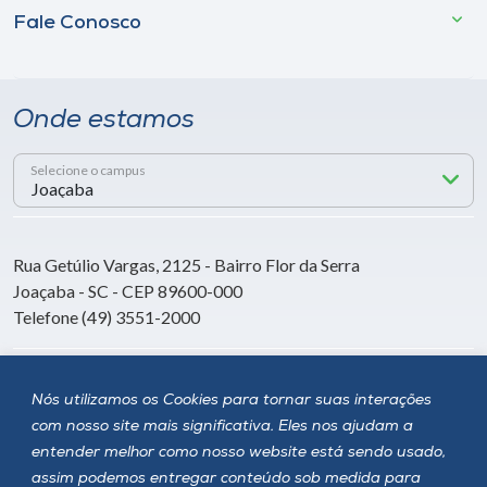
Fale Conosco
Onde estamos
Selecione o campus
Rua Getúlio Vargas, 2125 - Bairro Flor da Serra
Joaçaba - SC - CEP 89600-000
Telefone (49) 3551-2000
Siga a Unoesc
Nós utilizamos os Cookies para tornar suas interações
com nosso site mais significativa. Eles nos ajudam a
entender melhor como nosso website está sendo usado,
assim podemos entregar conteúdo sob medida para