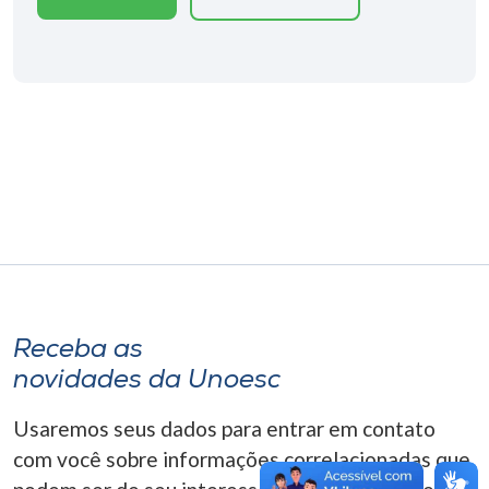
Museu
Unoesc
Store
Selecione
o idioma
A+
Receba as
A-
novidades da Unoesc
Usaremos seus dados para entrar em contato
com você sobre informações correlacionadas que