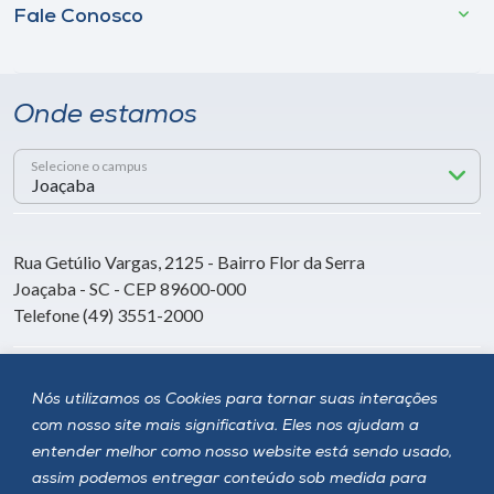
Fale Conosco
Onde estamos
Selecione o campus
Rua Getúlio Vargas, 2125 - Bairro Flor da Serra
Joaçaba - SC - CEP 89600-000
Telefone (49) 3551-2000
Siga a Unoesc
Nós utilizamos os Cookies para tornar suas interações
com nosso site mais significativa. Eles nos ajudam a
entender melhor como nosso website está sendo usado,
assim podemos entregar conteúdo sob medida para