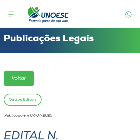
Cursos
Onde estamos
Publicações Legais
Pesquisa
Atendimento ao Estudante
Voltar
Portal de Ensino
Outros Editais
A
Publicado em 07/07/2025
Unoesc
EDITAL N.
Internacionalização