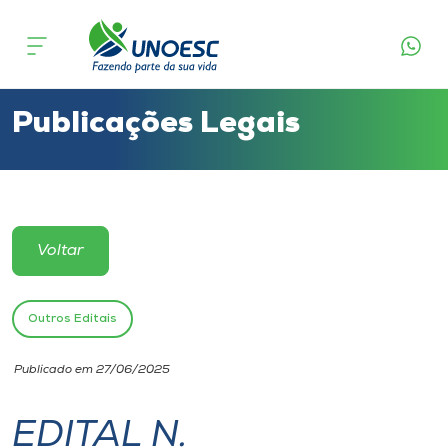
Cursos
Onde estamos
Publicações Legais
Pesquisa
Atendimento ao Estudante
Voltar
Portal de Ensino
Outros Editais
A
Publicado em 27/06/2025
Unoesc
EDITAL N.
Internacionalização