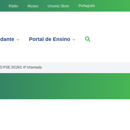
Português
Rádio
Museu
Unoesc Store
udante
Portal de Ensino
PSE 2018/1 4ª chamada