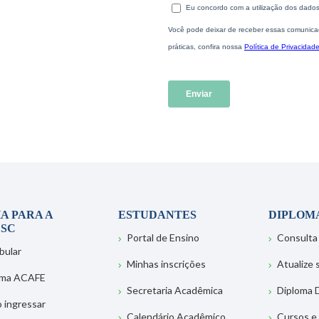
A PARA A
ESTUDANTES
DIPLOM
SC
Portal de Ensino
Consulta
bular
Minhas inscrições
Atualize
ema ACAFE
Secretaria Acadêmica
Diploma D
 ingressar
Calendário Acadêmico
Cursos e