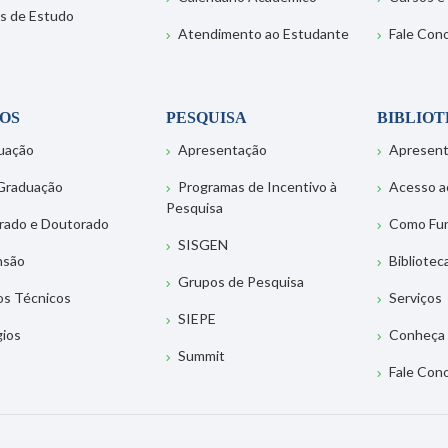
s de Estudo
Atendimento ao Estudante
Fale Con
OS
PESQUISA
BIBLIO
uação
Apresentação
Apresen
Graduação
Programas de Incentivo à
Acesso a
Pesquisa
rado e Doutorado
Como Fu
SISGEN
nsão
Bibliotec
Grupos de Pesquisa
os Técnicos
Serviços
SIEPE
gios
Conheça 
Summit
Fale Con