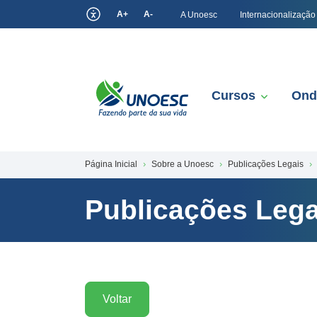
A+
A-
A Unoesc
Internacionalização
Cursos
Ond
Página Inicial
Sobre a Unoesc
Publicações Legais
Publicações Lega
Voltar