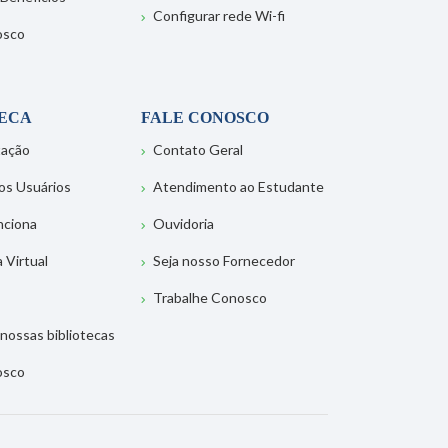
Configurar rede Wi-fi
osco
TECA
FALE CONOSCO
tação
Contato Geral
os Usuários
Atendimento ao Estudante
nciona
Ouvidoria
a Virtual
Seja nosso Fornecedor
Trabalhe Conosco
nossas bibliotecas
osco