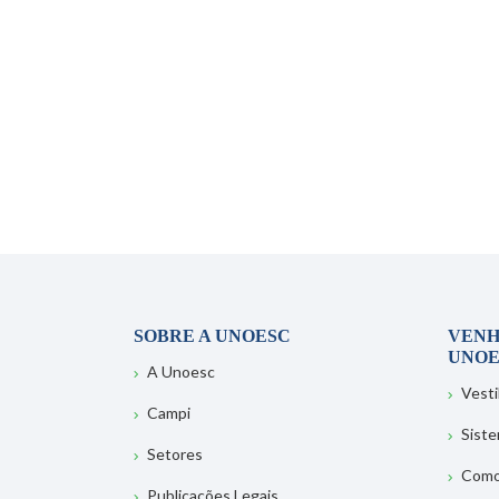
SOBRE A UNOESC
VENH
UNOE
A Unoesc
Vesti
Campi
Sist
Setores
Como
Publicações Legais