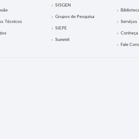
SISGEN
nsão
Bibliotec
Grupos de Pesquisa
os Técnicos
Serviços
SIEPE
gios
Conheça 
Summit
Fale Con