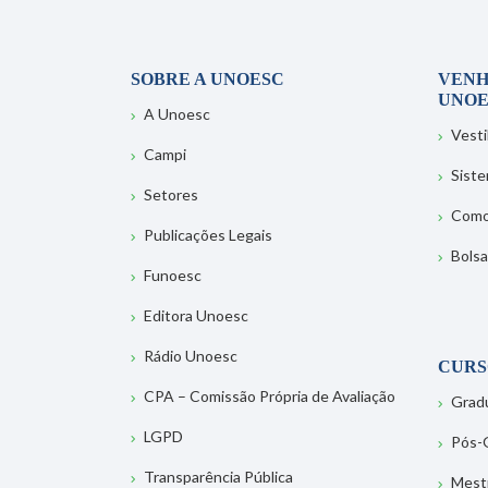
SOBRE A UNOESC
VENH
UNOE
A Unoesc
Vesti
Campi
Sist
Setores
Como
Publicações Legais
Bolsa
Funoesc
Editora Unoesc
Rádio Unoesc
CURS
CPA – Comissão Própria de Avaliação
Grad
LGPD
Pós-
Transparência Pública
Mest