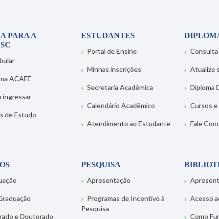
A PARA A
ESTUDANTES
DIPLOM
SC
Portal de Ensino
Consulta
bular
Minhas inscrições
Atualize
ema ACAFE
Secretaria Acadêmica
Diploma D
 ingressar
Calendário Acadêmico
Cursos e
s de Estudo
Atendimento ao Estudante
Fale Con
OS
PESQUISA
BIBLIO
uação
Apresentação
Apresen
Graduação
Programas de Incentivo à
Acesso a
Pesquisa
rado e Doutorado
Como Fu