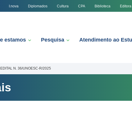
I.nova
Diplomados
Cultura
CPA
Biblioteca
Editora
e estamos
Pesquisa
Atendimento ao Est
EDITAL N. 36/UNOESC-R/2025
is