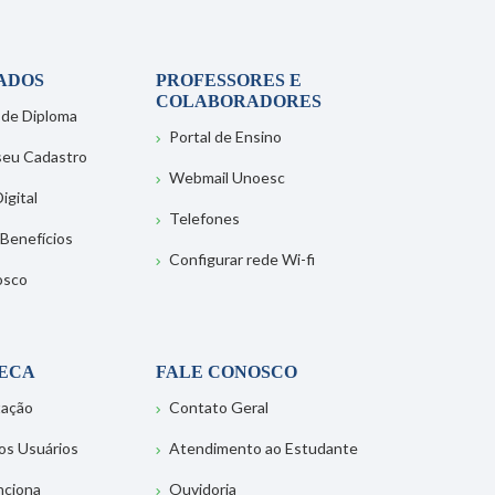
ADOS
PROFESSORES E
COLABORADORES
 de Diploma
Portal de Ensino
 seu Cadastro
Webmail Unoesc
igital
Telefones
 Benefícios
Configurar rede Wi-fi
osco
TECA
FALE CONOSCO
tação
Contato Geral
os Usuários
Atendimento ao Estudante
nciona
Ouvidoria