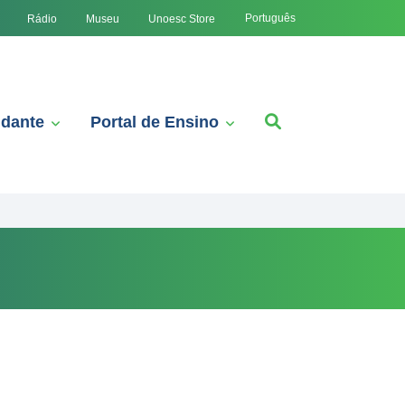
Português
Rádio
Museu
Unoesc Store
udante
Portal de Ensino