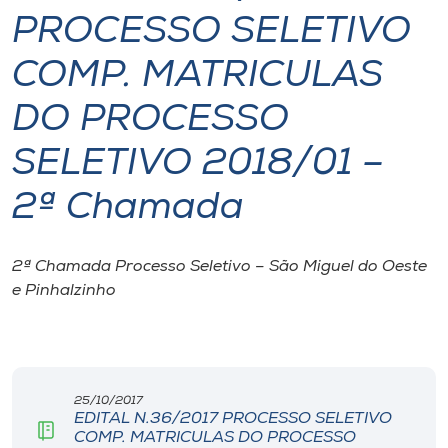
PROCESSO SELETIVO
I.nova
COMP. MATRICULAS
Diplomados
DO PROCESSO
SELETIVO 2018/01 –
Cultura
2ª Chamada
CPA
2ª Chamada Processo Seletivo – São Miguel do Oeste
Biblioteca
e Pinhalzinho
Editora
Rádio
25/10/2017
EDITAL N.36/2017 PROCESSO SELETIVO
COMP. MATRICULAS DO PROCESSO