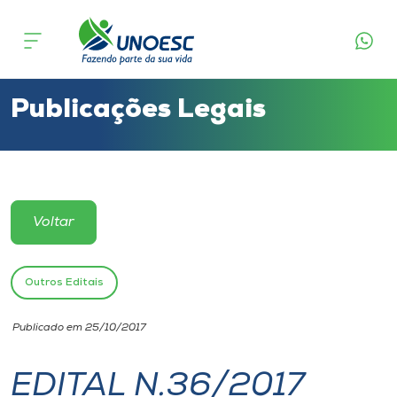
Cursos
Onde estamos
Publicações Legais
Pesquisa
Atendimento ao Estudante
Voltar
Portal de Ensino
Outros Editais
A
Publicado em 25/10/2017
Unoesc
EDITAL N.36/2017
Internacionalização