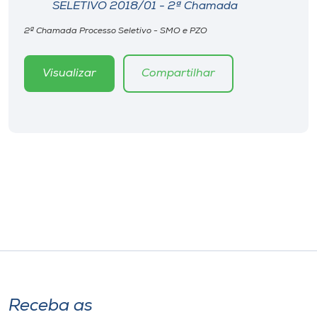
Museu
SELETIVO 2018/01 - 2ª Chamada
2ª Chamada Processo Seletivo - SMO e PZO
Unoesc
Store
Visualizar
Compartilhar
Selecione
o idioma
A+
A-
Receba as