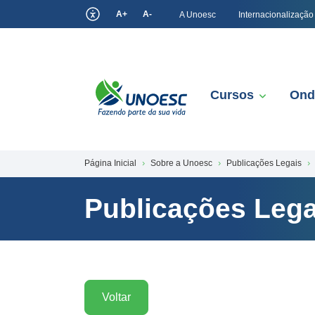
A+
A-
A Unoesc
Internacionalização
Cursos
Ond
Página Inicial
Sobre a Unoesc
Publicações Legais
Publicações Lega
Voltar