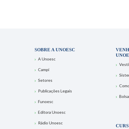
SOBRE A UNOESC
VENH
UNOE
A Unoesc
Vesti
Campi
Sist
Setores
Como
Publicações Legais
Bolsa
Funoesc
Editora Unoesc
Rádio Unoesc
CURS