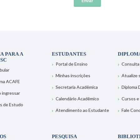
A PARA A
ESTUDANTES
DIPLOM
SC
Portal de Ensino
Consulta
bular
Minhas inscrições
Atualize
ema ACAFE
Secretaria Acadêmica
Diploma D
 ingressar
Calendário Acadêmico
Cursos e
s de Estudo
Atendimento ao Estudante
Fale Con
OS
PESQUISA
BIBLIO