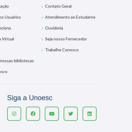
tação
Contato Geral
os Usuários
Atendimento ao Estudante
nciona
Ouvidoria
a Virtual
Seja nosso Fornecedor
Trabalhe Conosco
nossas bibliotecas
osco
Siga a Unoesc