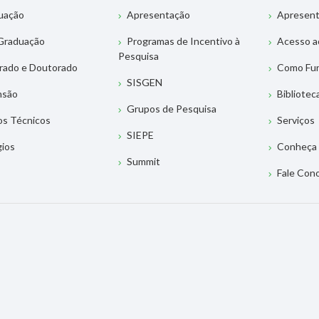
uação
Apresentação
Apresen
Graduação
Programas de Incentivo à
Acesso a
Pesquisa
rado e Doutorado
Como Fu
SISGEN
nsão
Bibliotec
Grupos de Pesquisa
os Técnicos
Serviços
SIEPE
gios
Conheça 
Summit
Fale Con