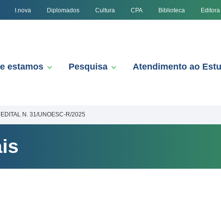
I.nova
Diplomados
Cultura
CPA
Biblioteca
Editora
e estamos
Pesquisa
Atendimento ao Est
EDITAL N. 31/UNOESC-R/2025
is