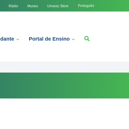
Português
Rádio
Museu
Unoesc Store
udante
Portal de Ensino