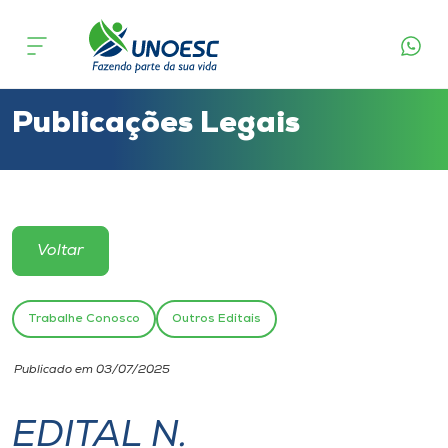
Cursos
Onde estamos
Publicações Legais
Pesquisa
Atendimento ao Estudante
Voltar
Portal de Ensino
Trabalhe Conosco
Outros Editais
A
Publicado em 03/07/2025
Unoesc
EDITAL N.
Internacionalização