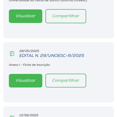
Universidade do Oeste de Santa Catarina (Unoesc).
Museu
Visualizar
Compartilhar
Unoesc
Store
Selecione
28/05/2025
o idioma
EDITAL N. 29/UNOESC-R/2025
Anexo I - Ficha de Inscrição
A+
Visualizar
Compartilhar
A-
13/06/2025