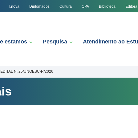
I.nova
Diplomados
Cultura
CPA
Biblioteca
Editora
e estamos
Pesquisa
Atendimento ao Est
EDITAL N. 25/UNOESC-R/2026
is