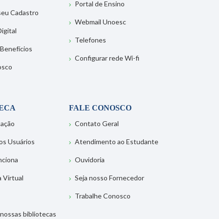
Portal de Ensino
 seu Cadastro
Webmail Unoesc
igital
Telefones
 Benefícios
Configurar rede Wi-fi
osco
TECA
FALE CONOSCO
tação
Contato Geral
os Usuários
Atendimento ao Estudante
nciona
Ouvidoria
a Virtual
Seja nosso Fornecedor
Trabalhe Conosco
nossas bibliotecas