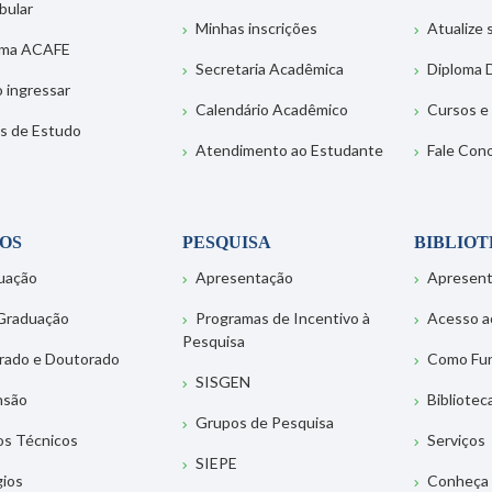
bular
Minhas inscrições
Atualize
ema ACAFE
Secretaria Acadêmica
Diploma D
 ingressar
Calendário Acadêmico
Cursos e
s de Estudo
Atendimento ao Estudante
Fale Con
OS
PESQUISA
BIBLIO
uação
Apresentação
Apresen
Graduação
Programas de Incentivo à
Acesso a
Pesquisa
rado e Doutorado
Como Fu
SISGEN
nsão
Bibliotec
Grupos de Pesquisa
os Técnicos
Serviços
SIEPE
gios
Conheça 