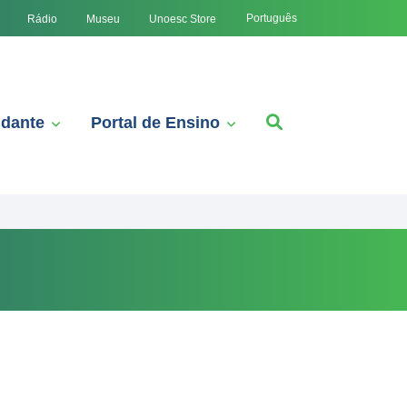
Português
Rádio
Museu
Unoesc Store
udante
Portal de Ensino