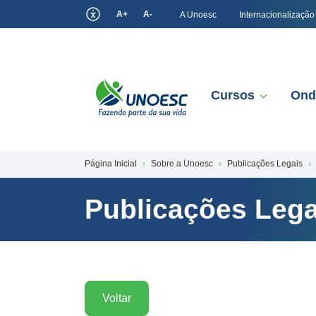
A+
A-
A Unoesc
Internacionalização
Cursos
Ond
Página Inicial
Sobre a Unoesc
Publicações Legais
Publicações Lega
Voltar