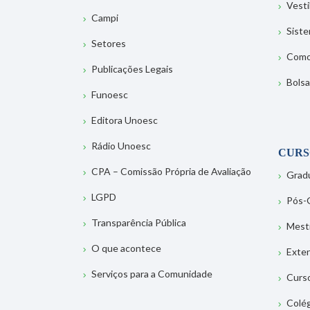
Vesti
Campi
Sist
Setores
Como
Publicações Legais
Bolsa
Funoesc
Editora Unoesc
Rádio Unoesc
CURS
CPA – Comissão Própria de Avaliação
Grad
LGPD
Pós-
Transparência Pública
Mest
O que acontece
Exte
Serviços para a Comunidade
Curs
Colé