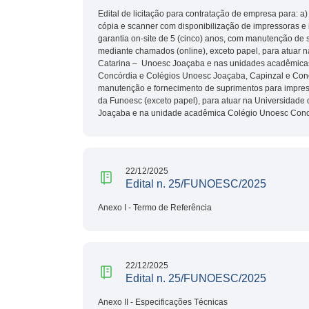
Edital de licitação para contratação de empresa para: a
cópia e scanner com disponibilização de impressoras e 
garantia on-site de 5 (cinco) anos, com manutenção de 
mediante chamados (online), exceto papel, para atuar 
Catarina – Unoesc Joaçaba e nas unidades acadêmica
Concórdia e Colégios Unoesc Joaçaba, Capinzal e Concó
manutenção e fornecimento de suprimentos para impres
da Funoesc (exceto papel), para atuar na Universidade
Joaçaba e na unidade acadêmica Colégio Unoesc Conc
22/12/2025
Edital n. 25/FUNOESC/2025
Anexo I - Termo de Referência
22/12/2025
Edital n. 25/FUNOESC/2025
Anexo II - Especificações Técnicas