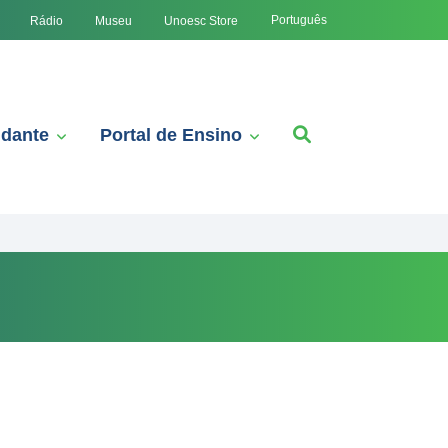
Português
Rádio
Museu
Unoesc Store
udante
Portal de Ensino