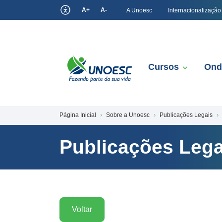
A+
A-
A Unoesc
Internacionalização
Cursos
Ond
Página Inicial
Sobre a Unoesc
Publicações Legais
Publicações Lega
Voltar