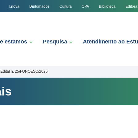
I.nova
Diplomados
Cultura
CPA
Biblioteca
Editora
e estamos
Pesquisa
Atendimento ao Est
Edital n. 25/FUNOESC/2025
is