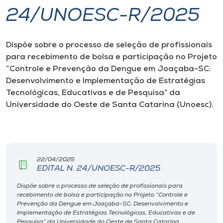
24/UNOESC-R/2025
I.nova
Dispõe sobre o processo de seleção de profissionais
Diplomados
para recebimento de bolsa e participação no Projeto
“Controle e Prevenção da Dengue em Joaçaba-SC:
Cultura
Desenvolvimento e Implementação de Estratégias
Tecnológicas, Educativas e de Pesquisa” da
Universidade do Oeste de Santa Catarina (Unoesc).
CPA
Biblioteca
22/04/2025
Editora
EDITAL N. 24/UNOESC-R/2025
Dispõe sobre o processo de seleção de profissionais para
recebimento de bolsa e participação no Projeto “Controle e
Rádio
Prevenção da Dengue em Joaçaba-SC: Desenvolvimento e
Implementação de Estratégias Tecnológicas, Educativas e de
Pesquisa” da Universidade do Oeste de Santa Catarina