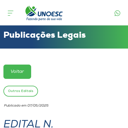
Cursos
Onde estamos
Publicações Legais
Pesquisa
Atendimento ao Estudante
Voltar
Portal de Ensino
Outros Editais
A
Publicado em 07/05/2025
Unoesc
EDITAL N.
Internacionalização