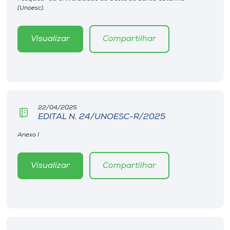
Museu
(Unoesc).
Unoesc
Visualizar
Compartilhar
Store
Selecione
o idioma
22/04/2025
EDITAL N. 24/UNOESC-R/2025
Anexo I
A+
A-
Visualizar
Compartilhar