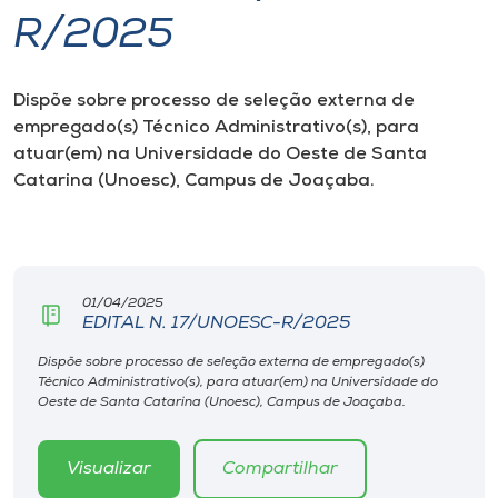
R/2025
I.nova
Dispõe sobre processo de seleção externa de
Diplomados
empregado(s) Técnico Administrativo(s), para
atuar(em) na Universidade do Oeste de Santa
Cultura
Catarina (Unoesc), Campus de Joaçaba.
CPA
01/04/2025
Biblioteca
EDITAL N. 17/UNOESC-R/2025
Dispõe sobre processo de seleção externa de empregado(s)
Editora
Técnico Administrativo(s), para atuar(em) na Universidade do
Oeste de Santa Catarina (Unoesc), Campus de Joaçaba.
Rádio
Visualizar
Compartilhar