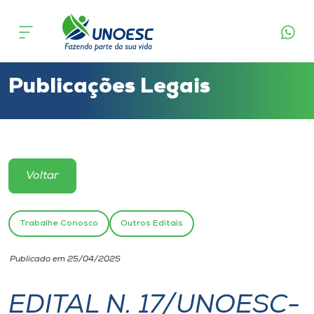
Cursos
Onde estamos
Publicações Legais
Pesquisa
Atendimento ao Estudante
Voltar
Portal de Ensino
Trabalhe Conosco
Outros Editais
A
Publicado em 25/04/2025
Unoesc
EDITAL N. 17/UNOESC-
Internacionalização