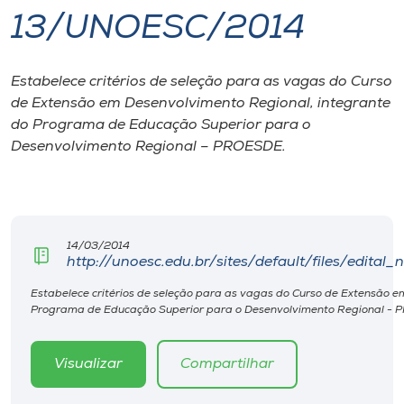
13/UNOESC/2014
I.nova
Estabelece critérios de seleção para as vagas do Curso
Diplomados
de Extensão em Desenvolvimento Regional, integrante
do Programa de Educação Superior para o
Cultura
Desenvolvimento Regional – PROESDE.
CPA
14/03/2014
Biblioteca
http://unoesc.edu.br/sites/default/files/edit
Estabelece critérios de seleção para as vagas do Curso de Extensão e
Editora
Programa de Educação Superior para o Desenvolvimento Regional -
Rádio
Visualizar
Compartilhar