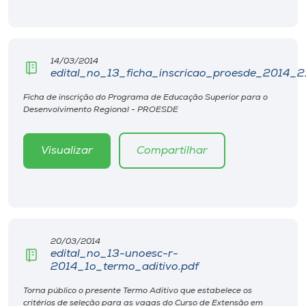
Museu
Unoesc
14/03/2014
Store
edital_no_13_ficha_inscricao_proesde_2014_2
Ficha de inscrição do Programa de Educação Superior para o
Desenvolvimento Regional - PROESDE
Selecione
o idioma
Visualizar
Compartilhar
A+
A-
20/03/2014
edital_no_13-unoesc-r-
2014_1o_termo_aditivo.pdf
Torna público o presente Termo Aditivo que estabelece os
critérios de seleção para as vagas do Curso de Extensão em