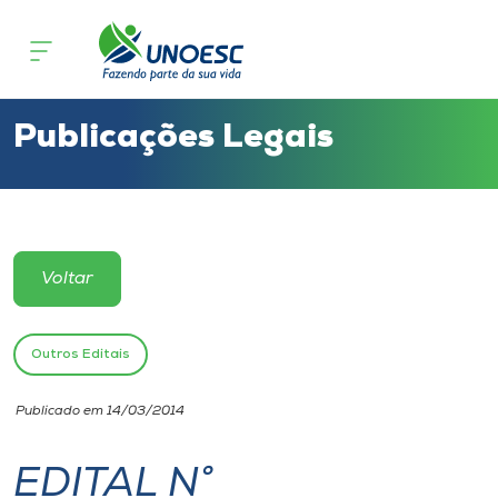
Cursos
Onde estamos
Publicações Legais
Pesquisa
Atendimento ao Estudante
Voltar
Portal de Ensino
Outros Editais
A
Publicado em 14/03/2014
Unoesc
EDITAL N°
Internacionalização