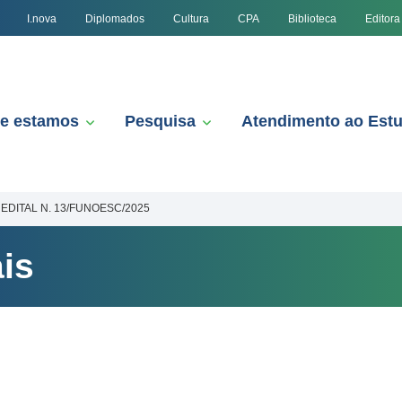
I.nova
Diplomados
Cultura
CPA
Biblioteca
Editora
e estamos
Pesquisa
Atendimento ao Est
EDITAL N. 13/FUNOESC/2025
is