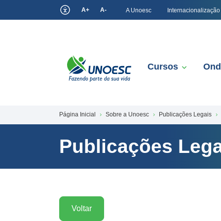
A+
A-
A Unoesc
Internacionalização
Cursos
Ond
Página Inicial
Sobre a Unoesc
Publicações Legais
Publicações Lega
Voltar