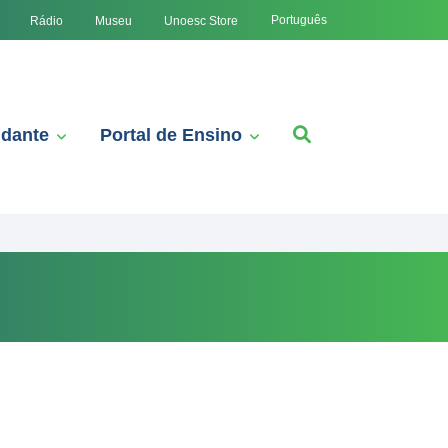
Português
Rádio
Museu
Unoesc Store
udante
Portal de Ensino