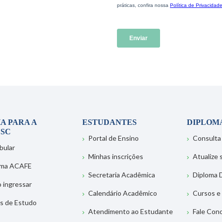
A PARA A
ESTUDANTES
DIPLOM
SC
Portal de Ensino
Consulta
bular
Minhas inscrições
Atualize
ema ACAFE
Secretaria Acadêmica
Diploma D
 ingressar
Calendário Acadêmico
Cursos e
s de Estudo
Atendimento ao Estudante
Fale Con