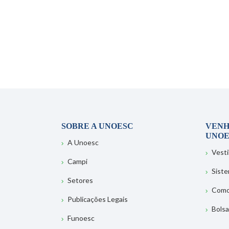
SOBRE A UNOESC
VENH
UNOE
A Unoesc
Vesti
Campi
Sist
Setores
Como
Publicações Legais
Bolsa
Funoesc