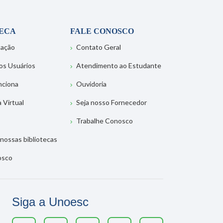
TECA
FALE CONOSCO
tação
Contato Geral
os Usuários
Atendimento ao Estudante
nciona
Ouvidoria
a Virtual
Seja nosso Fornecedor
Trabalhe Conosco
nossas bibliotecas
osco
Siga a Unoesc