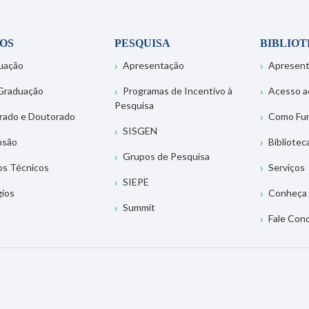
OS
PESQUISA
BIBLIO
uação
Apresentação
Apresen
Graduação
Programas de Incentivo à
Acesso a
Pesquisa
rado e Doutorado
Como Fu
SISGEN
nsão
Bibliotec
Grupos de Pesquisa
os Técnicos
Serviços
SIEPE
gios
Conheça 
Summit
Fale Con