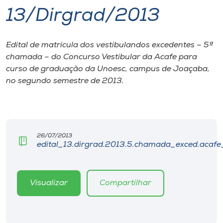
13/Dirgrad/2013
I.nova
Edital de matrícula dos vestibulandos excedentes – 5ª
Diplomados
chamada – do Concurso Vestibular da Acafe para
curso de graduação da Unoesc, campus de Joaçaba,
Cultura
no segundo semestre de 2013.
CPA
26/07/2013
Biblioteca
edital_13.dirgrad.2013.5.chamada_exced.acafe
Editora
Visualizar
Compartilhar
Rádio