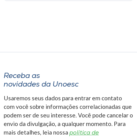
Museu
Unoesc
Store
Selecione
o idioma
Receba as
novidades da Unoesc
A+
Usaremos seus dados para entrar em contato
A-
com você sobre informações correlacionadas que
podem ser de seu interesse. Você pode cancelar o
envio da divulgação, a qualquer momento. Para
mais detalhes, leia nossa
política de