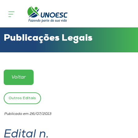
Cursos
Onde estamos
Publicações Legais
Pesquisa
Atendimento ao Estudante
Voltar
Portal de Ensino
Outros Editais
A
Publicado em 26/07/2013
Unoesc
Edital n.
Internacionalização