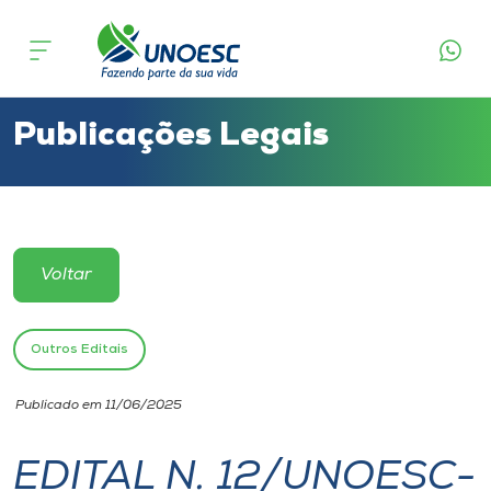
Cursos
Onde estamos
Publicações Legais
Pesquisa
Atendimento ao Estudante
Voltar
Portal de Ensino
Outros Editais
A
Publicado em 11/06/2025
Unoesc
EDITAL N. 12/UNOESC-
Internacionalização