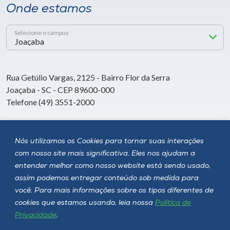
Onde estamos
Selecione o campus
Rua Getúlio Vargas, 2125 - Bairro Flor da Serra
Joaçaba - SC - CEP 89600-000
Telefone (49) 3551-2000
Siga a Unoesc
Nós utilizamos os Cookies para tornar suas interações
com nosso site mais significativa. Eles nos ajudam a
entender melhor como nosso website está sendo usado,
assim podemos entregar conteúdo sob medida para
você. Para mais informações sobre os tipos diferentes de
cookies que estamos usando, leia nossa
Política de
Privacidade
.