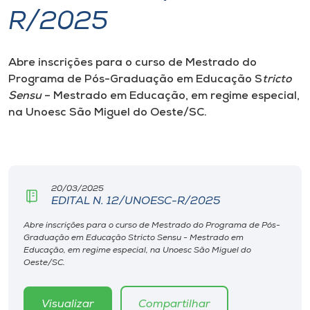
R/2025
I.nova
Abre inscrições para o curso de Mestrado do
Diplomados
Programa de Pós-Graduação em Educação S
tricto
Sensu
– Mestrado em Educação, em regime especial,
Cultura
na Unoesc São Miguel do Oeste/SC.
CPA
20/03/2025
Biblioteca
EDITAL N. 12/UNOESC-R/2025
Abre inscrições para o curso de Mestrado do Programa de Pós-
Editora
Graduação em Educação Stricto Sensu - Mestrado em
Educação, em regime especial, na Unoesc São Miguel do
Oeste/SC.
Rádio
Visualizar
Compartilhar