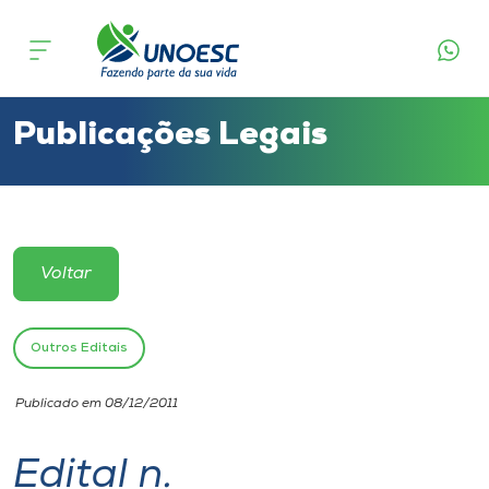
Cursos
Onde estamos
Publicações Legais
Pesquisa
Atendimento ao Estudante
Voltar
Portal de Ensino
Outros Editais
A
Publicado em 08/12/2011
Unoesc
Edital n.
Internacionalização