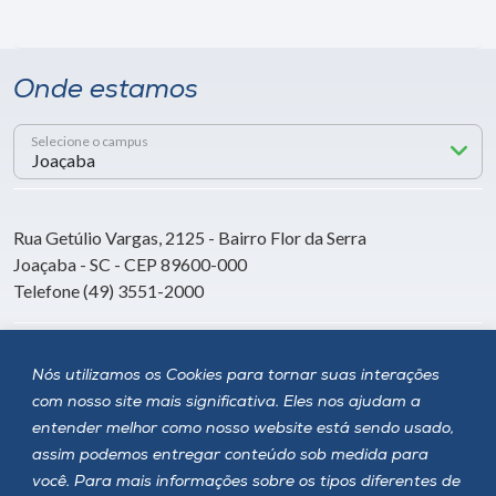
Onde estamos
Selecione o campus
Rua Getúlio Vargas, 2125 - Bairro Flor da Serra
Joaçaba - SC - CEP 89600-000
Telefone (49) 3551-2000
Siga a Unoesc
Nós utilizamos os Cookies para tornar suas interações
com nosso site mais significativa. Eles nos ajudam a
entender melhor como nosso website está sendo usado,
assim podemos entregar conteúdo sob medida para
você. Para mais informações sobre os tipos diferentes de