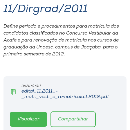
11/Dirgrad/2011
I.nova
Define período e procedimentos para matrícula dos
Diplomados
candidatos classificados no Concurso Vestibular da
Acafe e para renovação de matrícula nos cursos de
Cultura
graduação da Unoesc, campus de Joaçaba, para o
primeiro semestre de 2012.
CPA
Biblioteca
08/12/2011
edital_11.2011_-
_matr._vest._e_rematricula.1.2012.pdf
Editora
Rádio
Visualizar
Compartilhar