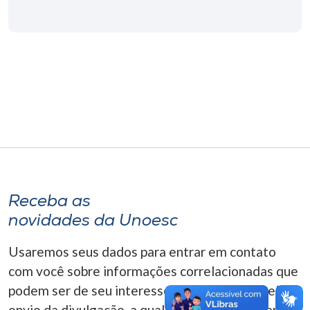
Museu
Unoesc
Store
Selecione
o idioma
Receba as
A+
novidades da Unoesc
A-
Usaremos seus dados para entrar em contato
com você sobre informações correlacionadas que
podem ser de seu interesse. Você pode cancelar o
envio da divulgação, a qualquer momento. Para