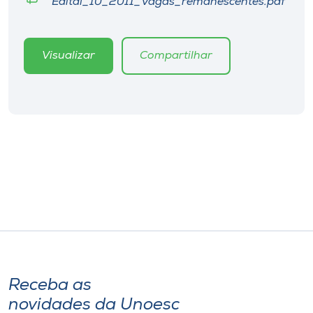
Edital_10_2011_Vagas_remanescentes.pdf
Museu
Unoesc
Visualizar
Compartilhar
Store
Selecione
o idioma
A+
A-
Receba as
novidades da Unoesc