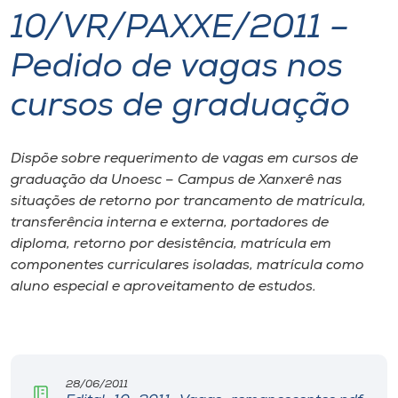
10/VR/PAXXE/2011 –
I.nova
Pedido de vagas nos
Diplomados
cursos de graduação
Cultura
Dispõe sobre requerimento de vagas em cursos de
graduação da Unoesc – Campus de Xanxerê nas
CPA
situações de retorno por trancamento de matrícula,
transferência interna e externa, portadores de
diploma, retorno por desistência, matrícula em
Biblioteca
componentes curriculares isoladas, matrícula como
aluno especial e aproveitamento de estudos.
Editora
Rádio
28/06/2011