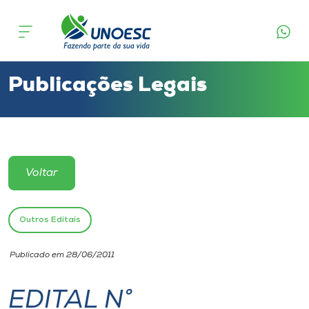
Cursos
Onde estamos
Publicações Legais
Pesquisa
Atendimento ao Estudante
Voltar
Portal de Ensino
Outros Editais
A
Publicado em 28/06/2011
Unoesc
EDITAL N°
Internacionalização