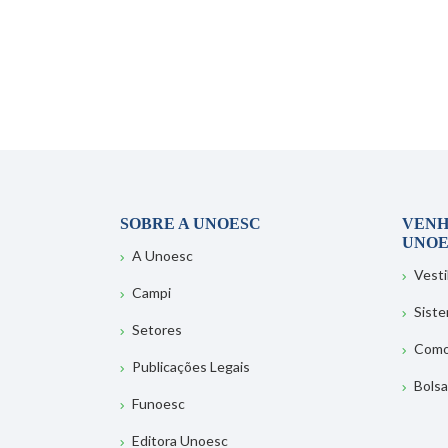
SOBRE A UNOESC
VENH
UNOE
A Unoesc
Vesti
Campi
Sist
Setores
Como
Publicações Legais
Bolsa
Funoesc
Editora Unoesc