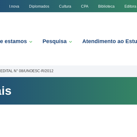
I.nova
Diplomados
Cultura
CPA
Biblioteca
Editora
e estamos
Pesquisa
Atendimento ao Est
EDITAL N° 08/UNOESC-R/2012
is