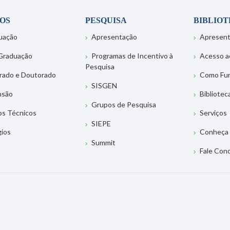
OS
PESQUISA
BIBLIO
uação
Apresentação
Apresen
Graduação
Programas de Incentivo à
Acesso a
Pesquisa
rado e Doutorado
Como Fu
SISGEN
nsão
Bibliotec
Grupos de Pesquisa
os Técnicos
Serviços
SIEPE
gios
Conheça 
Summit
Fale Con