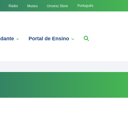
Português
Rádio
Museu
Unoesc Store
udante
Portal de Ensino