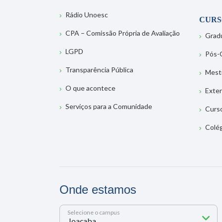
Rádio Unoesc
CURS
CPA – Comissão Própria de Avaliação
Grad
LGPD
Pós-
Transparência Pública
Mest
O que acontece
Exte
Serviços para a Comunidade
Curs
Colé
Onde estamos
Selecione o campus