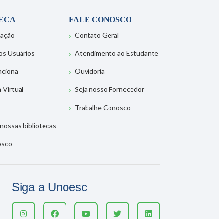
TECA
FALE CONOSCO
tação
Contato Geral
os Usuários
Atendimento ao Estudante
nciona
Ouvidoria
a Virtual
Seja nosso Fornecedor
Trabalhe Conosco
nossas bibliotecas
osco
Siga a Unoesc