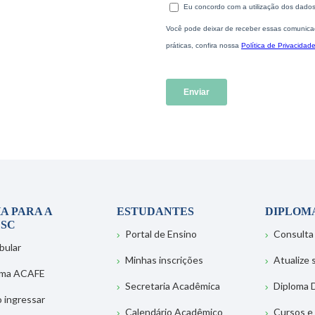
A PARA A
ESTUDANTES
DIPLOM
SC
Portal de Ensino
Consulta
bular
Minhas inscrições
Atualize
ema ACAFE
Secretaria Acadêmica
Diploma D
 ingressar
Calendário Acadêmico
Cursos e