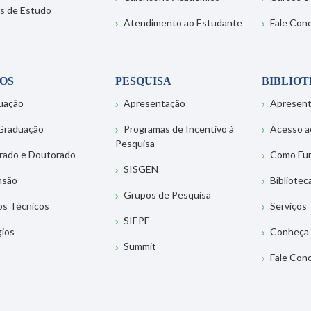
s de Estudo
Atendimento ao Estudante
Fale Con
OS
PESQUISA
BIBLIO
uação
Apresentação
Apresen
Graduação
Programas de Incentivo à
Acesso a
Pesquisa
rado e Doutorado
Como Fu
SISGEN
nsão
Bibliotec
Grupos de Pesquisa
os Técnicos
Serviços
SIEPE
gios
Conheça 
Summit
Fale Con