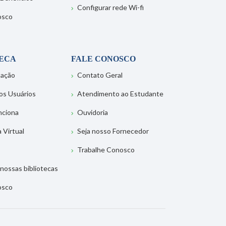
Configurar rede Wi-fi
osco
TECA
FALE CONOSCO
tação
Contato Geral
os Usuários
Atendimento ao Estudante
nciona
Ouvidoria
a Virtual
Seja nosso Fornecedor
Trabalhe Conosco
nossas bibliotecas
osco