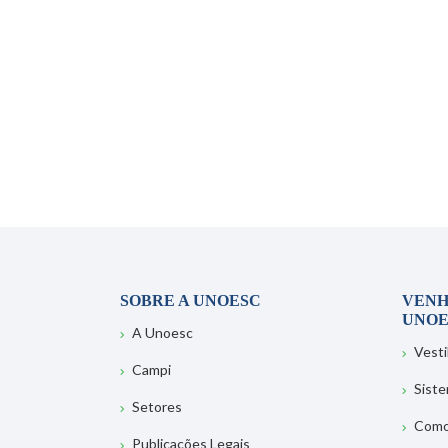
SOBRE A UNOESC
VENH
UNOE
A Unoesc
Vesti
Campi
Sist
Setores
Como
Publicações Legais