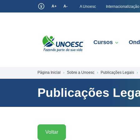
A+
A-
A Unoesc
Internacionalização
Cursos
Ond
Página Inicial
Sobre a Unoesc
Publicações Legais
Publicações Lega
Voltar