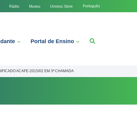
Português
Rádio
Museu
Unoesc Store
udante
Portal de Ensino
IFICADO ACAFE-2015/02 EM 3ª CHAMADA