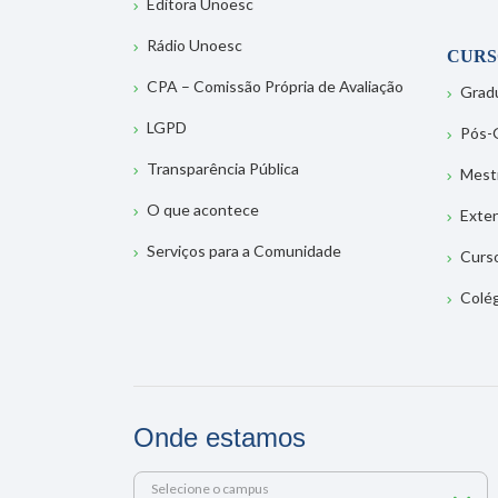
Editora Unoesc
Rádio Unoesc
CURS
CPA – Comissão Própria de Avaliação
Grad
LGPD
Pós-
Transparência Pública
Mest
O que acontece
Exte
Serviços para a Comunidade
Curs
Colé
Onde estamos
Selecione o campus