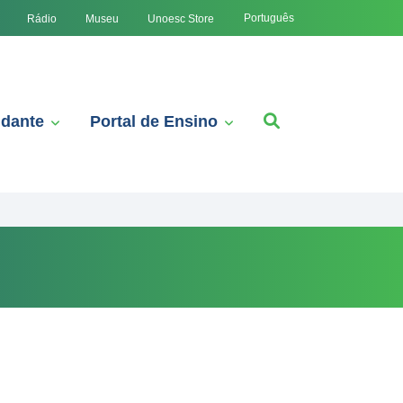
Português
Rádio
Museu
Unoesc Store
udante
Portal de Ensino