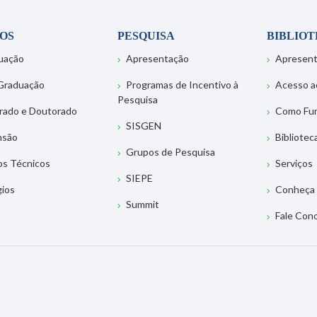
OS
PESQUISA
BIBLIO
uação
Apresentação
Apresen
Graduação
Programas de Incentivo à
Acesso a
Pesquisa
rado e Doutorado
Como Fu
SISGEN
nsão
Bibliotec
Grupos de Pesquisa
os Técnicos
Serviços
SIEPE
gios
Conheça 
Summit
Fale Con