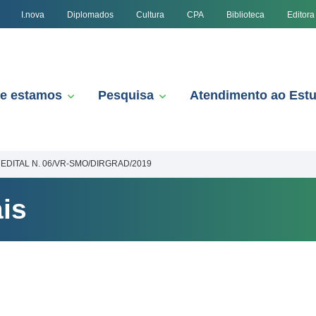
I.nova
Diplomados
Cultura
CPA
Biblioteca
Editora
e estamos
Pesquisa
Atendimento ao Est
EDITAL N. 06/VR-SMO/DIRGRAD/2019
is