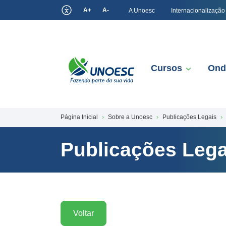
A+
A-
A Unoesc
Internacionalização
Cursos
Ond
Página Inicial
Sobre a Unoesc
Publicações Legais
Publicações Lega
Voltar