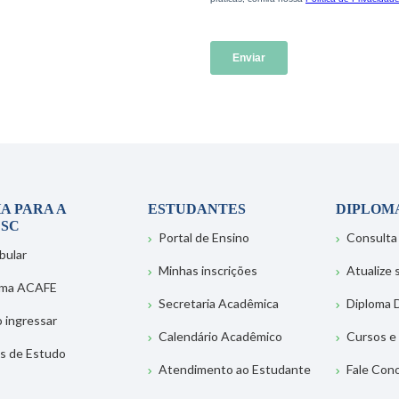
A PARA A
ESTUDANTES
DIPLOM
SC
Portal de Ensino
Consulta
bular
Minhas inscrições
Atualize
ema ACAFE
Secretaria Acadêmica
Diploma D
 ingressar
Calendário Acadêmico
Cursos e
s de Estudo
Atendimento ao Estudante
Fale Con