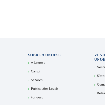
SOBRE A UNOESC
VENH
UNOE
A Unoesc
Vesti
Campi
Sist
Setores
Como
Publicações Legais
Bolsa
Funoesc