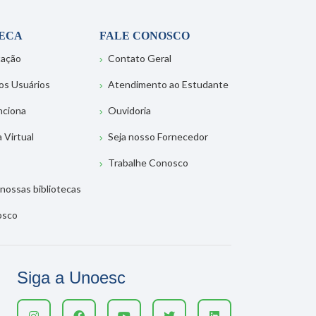
TECA
FALE CONOSCO
tação
Contato Geral
os Usuários
Atendimento ao Estudante
nciona
Ouvidoria
a Virtual
Seja nosso Fornecedor
Trabalhe Conosco
nossas bibliotecas
osco
Siga a Unoesc