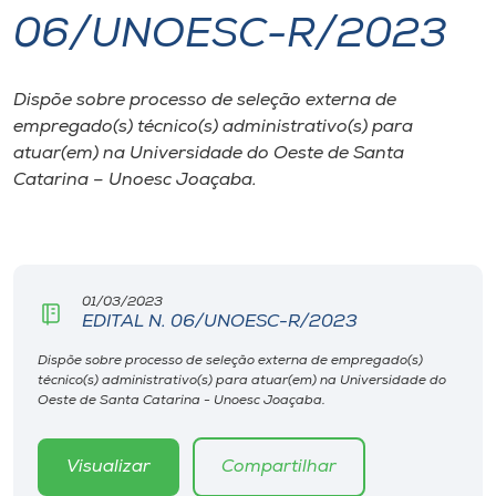
06/UNOESC-R/2023
I.nova
Dispõe sobre processo de seleção externa de
Diplomados
empregado(s) técnico(s) administrativo(s) para
atuar(em) na Universidade do Oeste de Santa
Cultura
Catarina – Unoesc Joaçaba.
CPA
01/03/2023
Biblioteca
EDITAL N. 06/UNOESC-R/2023
Dispõe sobre processo de seleção externa de empregado(s)
Editora
técnico(s) administrativo(s) para atuar(em) na Universidade do
Oeste de Santa Catarina - Unoesc Joaçaba.
Rádio
Visualizar
Compartilhar