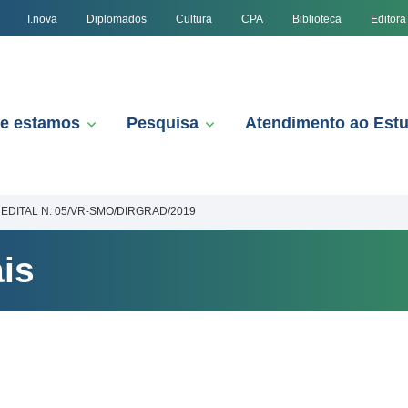
I.nova
Diplomados
Cultura
CPA
Biblioteca
Editora
e estamos
Pesquisa
Atendimento ao Est
EDITAL N. 05/VR-SMO/DIRGRAD/2019
is