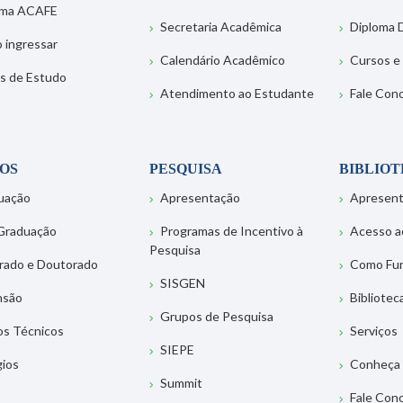
ema ACAFE
Secretaria Acadêmica
Diploma D
 ingressar
Calendário Acadêmico
Cursos e
s de Estudo
Atendimento ao Estudante
Fale Con
OS
PESQUISA
BIBLIO
uação
Apresentação
Apresen
Graduação
Programas de Incentivo à
Acesso a
Pesquisa
rado e Doutorado
Como Fu
SISGEN
nsão
Bibliotec
Grupos de Pesquisa
os Técnicos
Serviços
SIEPE
gios
Conheça 
Summit
Fale Con