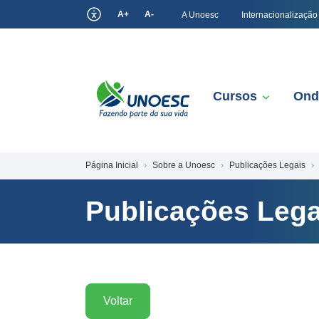
A+
A-
A Unoesc
Internacionalização
Cursos
Ond
Página Inicial
Sobre a Unoesc
Publicações Legais
Publicações Lega
Voltar