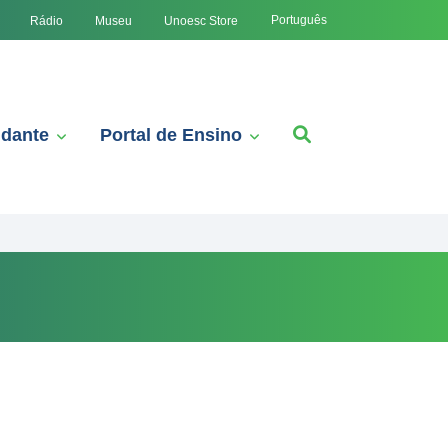
Português
Rádio
Museu
Unoesc Store
udante
Portal de Ensino