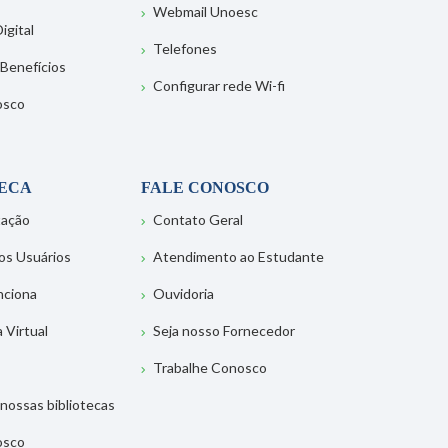
Webmail Unoesc
igital
Telefones
 Benefícios
Configurar rede Wi-fi
osco
TECA
FALE CONOSCO
tação
Contato Geral
os Usuários
Atendimento ao Estudante
nciona
Ouvidoria
a Virtual
Seja nosso Fornecedor
Trabalhe Conosco
nossas bibliotecas
osco