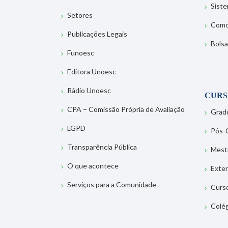
Sist
Setores
Como
Publicações Legais
Bolsa
Funoesc
Editora Unoesc
Rádio Unoesc
CURS
CPA – Comissão Própria de Avaliação
Grad
LGPD
Pós-
Transparência Pública
Mest
O que acontece
Exte
Serviços para a Comunidade
Curs
Colé