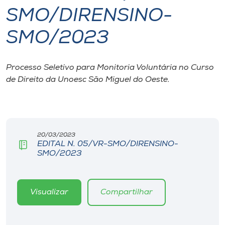
SMO/DIRENSINO-
I.nova
SMO/2023
Diplomados
Processo Seletivo para Monitoria Voluntária no Curso
de Direito da Unoesc São Miguel do Oeste.
Cultura
CPA
20/03/2023
Biblioteca
EDITAL N. 05/VR-SMO/DIRENSINO-
SMO/2023
Editora
Visualizar
Compartilhar
Rádio