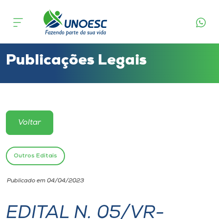
Cursos
Onde estamos
Publicações Legais
Pesquisa
Atendimento ao Estudante
Voltar
Portal de Ensino
Outros Editais
A
Publicado em 04/04/2023
Unoesc
EDITAL N. 05/VR-
Internacionalização