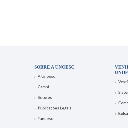
SOBRE A UNOESC
VENH
UNOE
A Unoesc
Vesti
Campi
Sist
Setores
Como
Publicações Legais
Bolsa
Funoesc