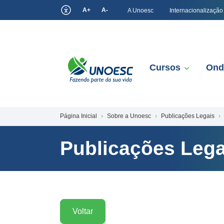
A+
A-
A Unoesc
Internacionalização
Cursos
Ond
Página Inicial
Sobre a Unoesc
Publicações Legais
Publicações Lega
Voltar