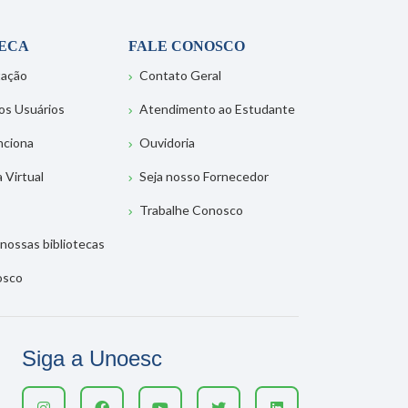
TECA
FALE CONOSCO
tação
Contato Geral
os Usuários
Atendimento ao Estudante
nciona
Ouvidoria
a Virtual
Seja nosso Fornecedor
Trabalhe Conosco
nossas bibliotecas
osco
Siga a Unoesc