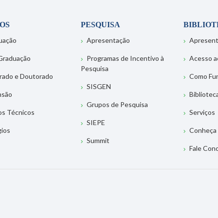
OS
PESQUISA
BIBLIO
uação
Apresentação
Apresen
Graduação
Programas de Incentivo à
Acesso a
Pesquisa
rado e Doutorado
Como Fu
SISGEN
nsão
Bibliotec
Grupos de Pesquisa
os Técnicos
Serviços
SIEPE
gios
Conheça 
Summit
Fale Con