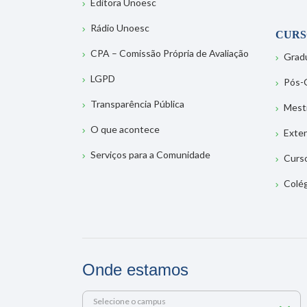
Editora Unoesc
Rádio Unoesc
CURS
CPA – Comissão Própria de Avaliação
Grad
LGPD
Pós-
Transparência Pública
Mest
O que acontece
Exte
Serviços para a Comunidade
Curs
Colé
Onde estamos
Selecione o campus