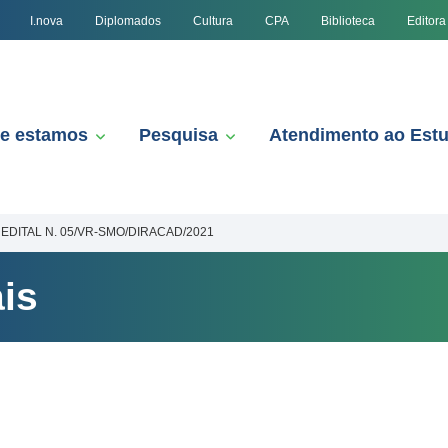
I.nova
Diplomados
Cultura
CPA
Biblioteca
Editora
e estamos
Pesquisa
Atendimento ao Est
EDITAL N. 05/VR-SMO/DIRACAD/2021
is