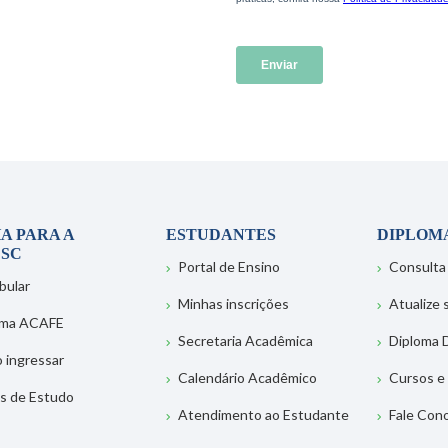
A PARA A
ESTUDANTES
DIPLOM
SC
Portal de Ensino
Consulta
bular
Minhas inscrições
Atualize
ema ACAFE
Secretaria Acadêmica
Diploma D
 ingressar
Calendário Acadêmico
Cursos e
s de Estudo
Atendimento ao Estudante
Fale Con