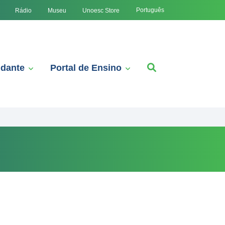
Português
Rádio
Museu
Unoesc Store
udante
Portal de Ensino