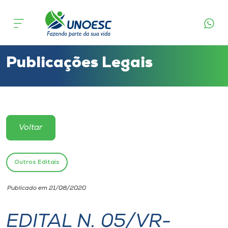
Cursos
Onde estamos
Publicações Legais
Pesquisa
Atendimento ao Estudante
Voltar
Portal de Ensino
Outros Editais
A
Publicado em 21/08/2020
Unoesc
EDITAL N. 05/VR-
Internacionalização