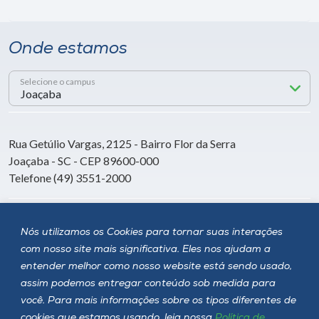
Onde estamos
Selecione o campus
Rua Getúlio Vargas, 2125 - Bairro Flor da Serra
Joaçaba - SC - CEP 89600-000
Telefone (49) 3551-2000
Siga a Unoesc
Nós utilizamos os Cookies para tornar suas interações
com nosso site mais significativa. Eles nos ajudam a
entender melhor como nosso website está sendo usado,
assim podemos entregar conteúdo sob medida para
você. Para mais informações sobre os tipos diferentes de
cookies que estamos usando, leia nossa
Política de