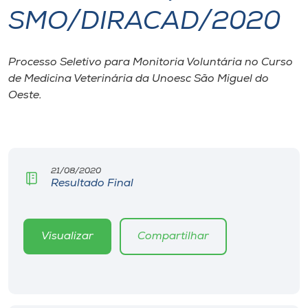
SMO/DIRACAD/2020
I.nova
Processo Seletivo para Monitoria Voluntária no Curso
Diplomados
de Medicina Veterinária da Unoesc São Miguel do
Oeste.
Cultura
CPA
21/08/2020
Resultado Final
Biblioteca
Editora
Visualizar
Compartilhar
Rádio