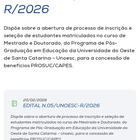
R/2026
I.nova
Dispõe sobre a abertura de processo de inscrição e
Diplomados
seleção de estudantes matriculados no curso de
Mestrado e Doutorado, do Programa de Pós-
Cultura
Graduação em Educação da Universidade do Oeste
de Santa Catarina – Unoesc, para a concessão de
benefícios PROSUC/CAPES.
CPA
Biblioteca
20/02/2026
Editora
EDITAL N.05/UNOESC-R/2026
Dispõe sobre a abertura de processo de inscrição e seleção de
estudantes matriculados no curso de Mestrado e Doutorado, do
Rádio
Programa de Pós-Graduação em Educação da Universidade do
Oeste de Santa Catarina – Unoesc, para a concessão de
benefícios PROSUC/CAPES.