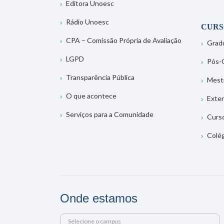
Editora Unoesc
Rádio Unoesc
CURS
CPA – Comissão Própria de Avaliação
Grad
LGPD
Pós-
Transparência Pública
Mest
O que acontece
Exte
Serviços para a Comunidade
Curs
Colé
Onde estamos
Selecione o campus