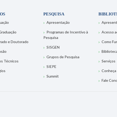
OS
PESQUISA
BIBLIO
uação
Apresentação
Apresen
Graduação
Programas de Incentivo à
Acesso a
Pesquisa
rado e Doutorado
Como Fu
SISGEN
nsão
Bibliotec
Grupos de Pesquisa
os Técnicos
Serviços
SIEPE
gios
Conheça 
Summit
Fale Con