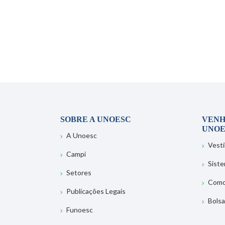
SOBRE A UNOESC
VENH
UNOE
A Unoesc
Vesti
Campi
Sist
Setores
Como
Publicações Legais
Bolsa
Funoesc