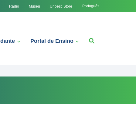
Português
Rádio
Museu
Unoesc Store
udante
Portal de Ensino