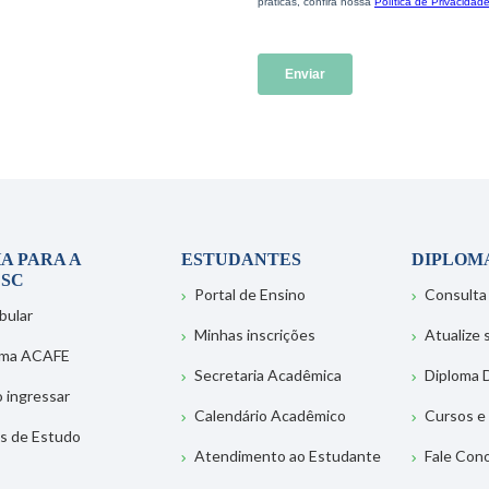
A PARA A
ESTUDANTES
DIPLOM
SC
Portal de Ensino
Consulta
bular
Minhas inscrições
Atualize
ema ACAFE
Secretaria Acadêmica
Diploma D
 ingressar
Calendário Acadêmico
Cursos e
s de Estudo
Atendimento ao Estudante
Fale Con