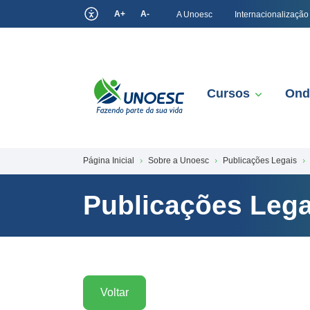
A+
A-
A Unoesc
Internacionalização
Cursos
Ond
Página Inicial
Sobre a Unoesc
Publicações Legais
Publicações Lega
Voltar