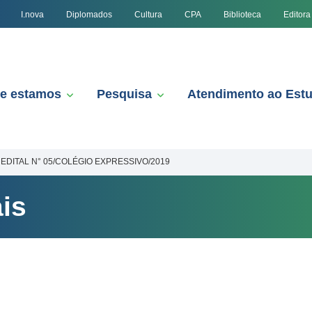
I.nova
Diplomados
Cultura
CPA
Biblioteca
Editora
e estamos
Pesquisa
Atendimento ao Est
EDITAL N° 05/COLÉGIO EXPRESSIVO/2019
is