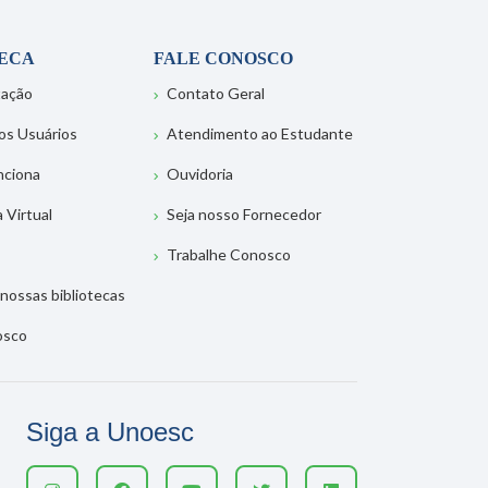
TECA
FALE CONOSCO
tação
Contato Geral
os Usuários
Atendimento ao Estudante
nciona
Ouvidoria
a Virtual
Seja nosso Fornecedor
Trabalhe Conosco
nossas bibliotecas
osco
Siga a Unoesc