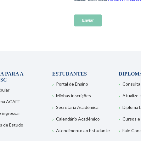
A PARA A
ESTUDANTES
DIPLOM
SC
Portal de Ensino
Consulta
bular
Minhas inscrições
Atualize
ema ACAFE
Secretaria Acadêmica
Diploma D
 ingressar
Calendário Acadêmico
Cursos e
s de Estudo
Atendimento ao Estudante
Fale Con