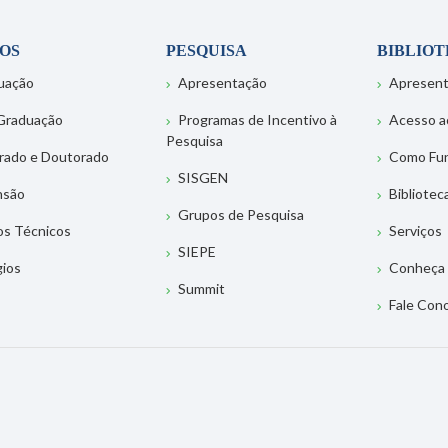
OS
PESQUISA
BIBLIO
uação
Apresentação
Apresen
Graduação
Programas de Incentivo à
Acesso a
Pesquisa
rado e Doutorado
Como Fu
SISGEN
nsão
Bibliotec
Grupos de Pesquisa
os Técnicos
Serviços
SIEPE
gios
Conheça 
Summit
Fale Con