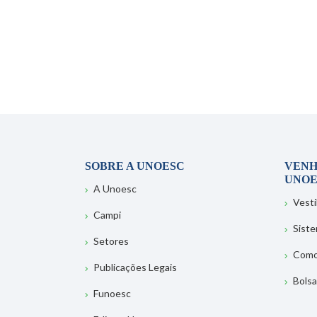
SOBRE A UNOESC
VENH
UNOE
A Unoesc
Vesti
Campi
Sist
Setores
Como
Publicações Legais
Bolsa
Funoesc