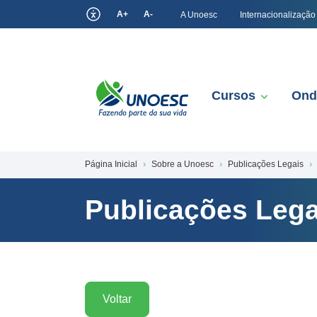
A+
A-
A Unoesc
Internacionalização
Cursos
Ond
Página Inicial
Sobre a Unoesc
Publicações Legais
Publicações Lega
Voltar