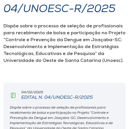
04/UNOESC-R/2025
I.nova
Dispõe sobre o processo de seleção de profissionais
Diplomados
para recebimento de bolsa e participação no Projeto
“Controle e Prevenção da Dengue em Joaçaba-SC:
Cultura
Desenvolvimento e Implementação de Estratégias
Tecnológicas, Educativas e de Pesquisa” da
Universidade do Oeste de Santa Catarina (Unoesc).
CPA
Biblioteca
04/02/2025
Editora
EDITAL N. 04/UNOESC-R/2025
Dispõe sobre o processo de seleção de profissionais para
recebimento de bolsa e participação no Projeto “Controle e
Rádio
Prevenção da Dengue em Joaçaba-SC: Desenvolvimento e
Implementação de Estratégias Tecnológicas, Educativas e de
Pesquisa” da Universidade do Oeste de Santa Catarina