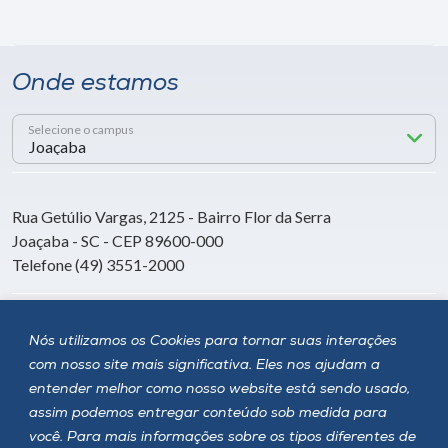
Onde estamos
Selecione o campus
Rua Getúlio Vargas, 2125 - Bairro Flor da Serra
Joaçaba - SC - CEP 89600-000
Telefone (49) 3551-2000
Siga a Unoesc
Nós utilizamos os Cookies para tornar suas interações
com nosso site mais significativa. Eles nos ajudam a
entender melhor como nosso website está sendo usado,
assim podemos entregar conteúdo sob medida para
você. Para mais informações sobre os tipos diferentes de