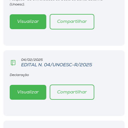
Museu
(Unoesc).
Unoesc
Visualizar
Compartilhar
Store
Selecione
o idioma
04/02/2025
EDITAL N. 04/UNOESC-R/2025
Declaração
A+
A-
Visualizar
Compartilhar