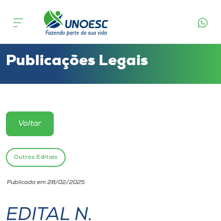
Cursos
Onde estamos
Publicações Legais
Pesquisa
Atendimento ao Estudante
Voltar
Portal de Ensino
Outros Editais
A
Publicado em 28/02/2025
Unoesc
EDITAL N.
Internacionalização