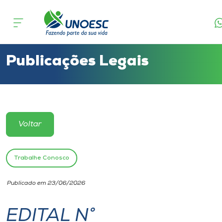
Cursos
Onde estamos
Publicações Legais
Pesquisa
Atendimento ao Estudante
Voltar
Portal de Ensino
Trabalhe Conosco
A
Publicado em 23/06/2026
Unoesc
EDITAL N°
Internacionalização