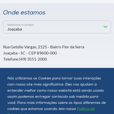
Onde estamos
Selecione o campus
Rua Getúlio Vargas, 2125 - Bairro Flor da Serra
Joaçaba - SC - CEP 89600-000
Telefone (49) 3551-2000
Siga a Unoesc
Nós utilizamos os Cookies para tornar suas interações
com nosso site mais significativa. Eles nos ajudam a
entender melhor como nosso website está sendo usado,
assim podemos entregar conteúdo sob medida para
você. Para mais informações sobre os tipos diferentes de
cookies que estamos usando, leia nossa
Política de