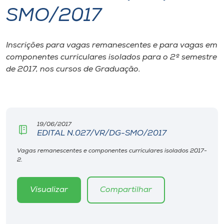
SMO/2017
I.nova
Inscrições para vagas remanescentes e para vagas em
Diplomados
componentes curriculares isolados para o 2º semestre
de 2017, nos cursos de Graduação.
Cultura
CPA
19/06/2017
EDITAL N.027/VR/DG-SMO/2017
Biblioteca
Vagas remanescentes e componentes curriculares isolados 2017-
2.
Editora
Visualizar
Compartilhar
Rádio