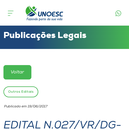
Cursos
Onde estamos
Publicações Legais
Pesquisa
Atendimento ao Estudante
Voltar
Portal de Ensino
Outros Editais
A
Publicado em 19/06/2017
Unoesc
EDITAL N.027/VR/DG-
Internacionalização