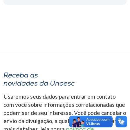
Museu
Unoesc
Store
Selecione
o idioma
Receba as
novidades da Unoesc
A+
A-
Usaremos seus dados para entrar em contato
com você sobre informações correlacionadas que
podem ser de seu interesse. Você pode cancelar o
envio da divulgação, a qualquer momento. Para
mais detalhes, leia nossa
política de