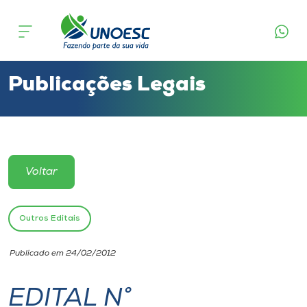
Cursos
Onde estamos
Publicações Legais
Pesquisa
Atendimento ao Estudante
Voltar
Portal de Ensino
Outros Editais
A
Publicado em 24/02/2012
Unoesc
EDITAL N°
Internacionalização