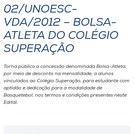
02/UNOESC-
I.nova
VDA/2012 – BOLSA-
Diplomados
ATLETA DO COLÉGIO
SUPERAÇÃO
Cultura
CPA
Torna público a concessão denominada Bolsa-Atleta,
por meio de desconto na mensalidade, a alunos
vinculados ao Colégio Superação, para estudante com
Biblioteca
aptidão e dedicação para a modalidade de
Basquetebol, nos termos e condições presentes neste
Editora
Edital.
Rádio