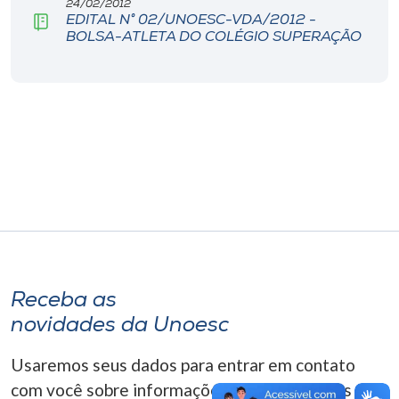
24/02/2012
Museu
EDITAL N° 02/UNOESC-VDA/2012 -
BOLSA-ATLETA DO COLÉGIO SUPERAÇÃO
Unoesc
Store
Selecione
o idioma
A+
A-
Receba as
novidades da Unoesc
Usaremos seus dados para entrar em contato
com você sobre informações correlacionadas que