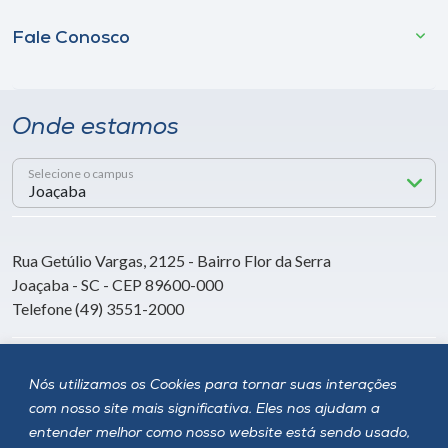
Fale Conosco
Onde estamos
Selecione o campus
Rua Getúlio Vargas, 2125 - Bairro Flor da Serra
Joaçaba - SC - CEP 89600-000
Telefone (49) 3551-2000
Siga a Unoesc
Nós utilizamos os Cookies para tornar suas interações
com nosso site mais significativa. Eles nos ajudam a
entender melhor como nosso website está sendo usado,