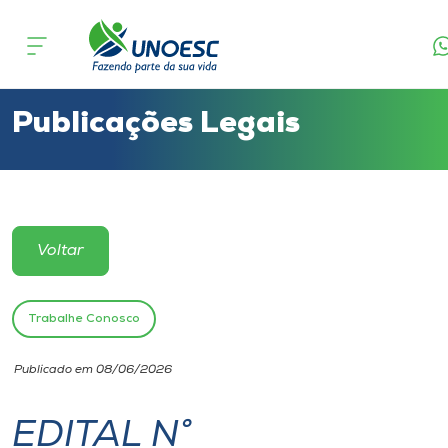
Cursos
Onde estamos
Publicações Legais
Pesquisa
Atendimento ao Estudante
Voltar
Portal de Ensino
Trabalhe Conosco
A
Publicado em 08/06/2026
Unoesc
EDITAL N°
Internacionalização