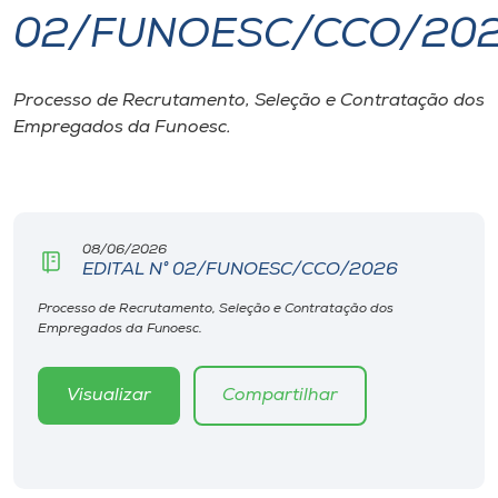
02/FUNOESC/CCO/20
I.nova
Processo de Recrutamento, Seleção e Contratação dos
Diplomados
Empregados da Funoesc.
Cultura
CPA
08/06/2026
EDITAL N° 02/FUNOESC/CCO/2026
Biblioteca
Processo de Recrutamento, Seleção e Contratação dos
Empregados da Funoesc.
Editora
Visualizar
Compartilhar
Rádio