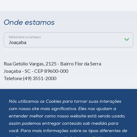
Onde estamos
Selecione o campus
Rua Getúlio Vargas, 2125 - Bairro Flor da Serra
Joaçaba - SC - CEP 89600-000
Telefone (49) 3551-2000
Siga a Unoesc
Nós utilizamos os Cookies para tornar suas interações
com nosso site mais significativa. Eles nos ajudam a
entender melhor como nosso website está sendo usado,
assim podemos entregar conteúdo sob medida para
você. Para mais informações sobre os tipos diferentes de