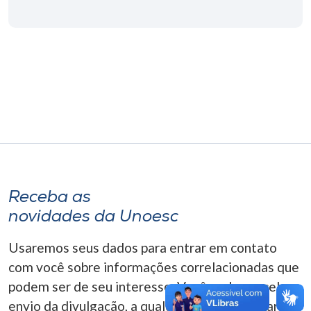
Museu
Unoesc
Store
Selecione
o idioma
Receba as
A+
novidades da Unoesc
A-
Usaremos seus dados para entrar em contato
com você sobre informações correlacionadas que
podem ser de seu interesse. Você pode cancelar o
envio da divulgação, a qualquer momento. Para