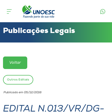
Cursos
Onde estamos
Publicações Legais
Pesquisa
Atendimento ao Estudante
Voltar
Portal de Ensino
Outros Editais
A
Publicado em 05/12/2016
Unoesc
EDITAL N.013/VR/DG-
Internacionalização