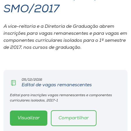
SMO/2017
I.nova
A vice-reitoria e a Diretoria de Graduação abrem
Diplomados
inscrições para vagas remanescentes e para vagas em
componentes curriculares isolados para o 1º semestre
Cultura
de 2017, nos cursos de graduação.
CPA
05/12/2016
Biblioteca
Edital de vagas remanescentes
Edital para inscrições vagas remanescentes e componentes
Editora
curriculares isolados, 2017-1
Rádio
Visualizar
Compartilhar