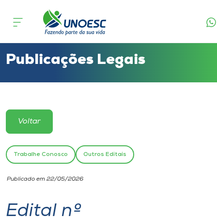
Cursos
Onde estamos
Publicações Legais
Pesquisa
Atendimento ao Estudante
Voltar
Portal de Ensino
Trabalhe Conosco
Outros Editais
A
Publicado em 22/05/2026
Unoesc
Edital nº
Internacionalização