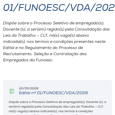
01/FUNOESC/VDA/20
I.nova
Dispõe sobre o Processo Seletivo de empregado(s),
Diplomados
Docente (s), a ser(em) regido(s) pela Consolidação das
Leis do Trabalho – CLT, na(s) vaga(s) abaixo
Cultura
indicada(s), nos termos e condições presentes neste
Edital e no Regulamento do Processo de
Recrutamento, Seleção e Contratação dos
CPA
Empregados da Funoesc.
Biblioteca
Editora
22/05/2026
Edital nº 01/FUNOESC/VDA/2026
Rádio
Dispõe sobre o Processo Seletivo de empregado(s), Docente (s), a
ser(em) regido(s) pela Consolidação das Leis do Trabalho – CLT,
na(s) vaga(s) abaixo indicada(s), nos termos e condições