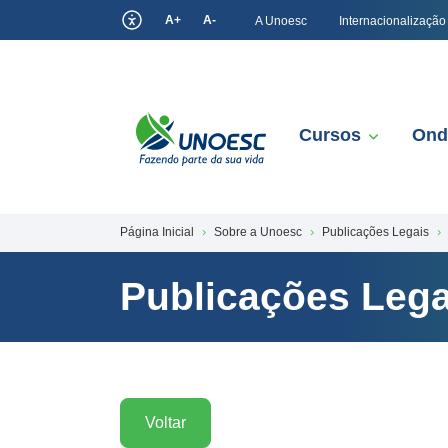
A+
A-
A Unoesc
Internacionalização
Cursos
Ond
Página Inicial
Sobre a Unoesc
Publicações Legais
Publicações Lega
Voltar