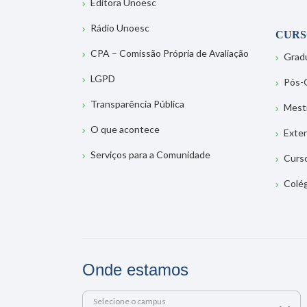
Editora Unoesc
Rádio Unoesc
CURS
CPA – Comissão Própria de Avaliação
Grad
LGPD
Pós-
Transparência Pública
Mest
O que acontece
Exte
Serviços para a Comunidade
Curs
Colé
Onde estamos
Selecione o campus