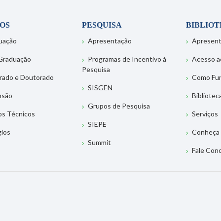
OS
PESQUISA
BIBLIO
uação
Apresentação
Apresen
Graduação
Programas de Incentivo à
Acesso a
Pesquisa
rado e Doutorado
Como Fu
SISGEN
nsão
Bibliotec
Grupos de Pesquisa
os Técnicos
Serviços
SIEPE
gios
Conheça 
Summit
Fale Con