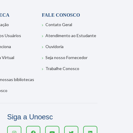
TECA
FALE CONOSCO
tação
Contato Geral
os Usuários
Atendimento ao Estudante
nciona
Ouvidoria
a Virtual
Seja nosso Fornecedor
Trabalhe Conosco
nossas bibliotecas
osco
Siga a Unoesc