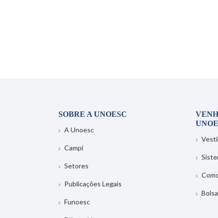
SOBRE A UNOESC
VENH
UNOE
A Unoesc
Vesti
Campi
Sist
Setores
Como
Publicações Legais
Bolsa
Funoesc