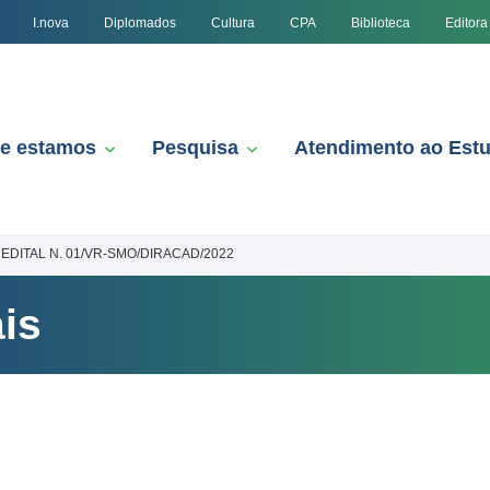
I.nova
Diplomados
Cultura
CPA
Biblioteca
Editora
e estamos
Pesquisa
Atendimento ao Est
EDITAL N. 01/VR-SMO/DIRACAD/2022
is