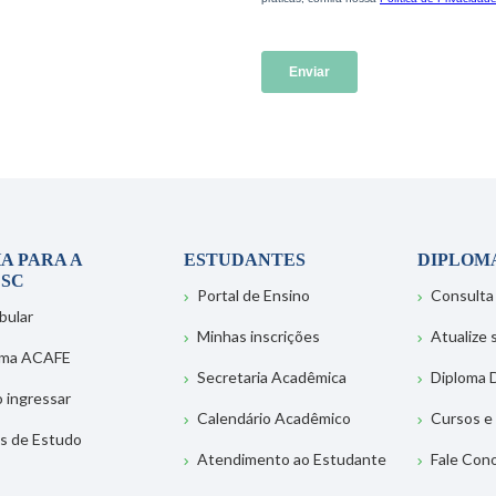
A PARA A
ESTUDANTES
DIPLOM
SC
Portal de Ensino
Consulta
bular
Minhas inscrições
Atualize
ema ACAFE
Secretaria Acadêmica
Diploma D
 ingressar
Calendário Acadêmico
Cursos e
s de Estudo
Atendimento ao Estudante
Fale Con