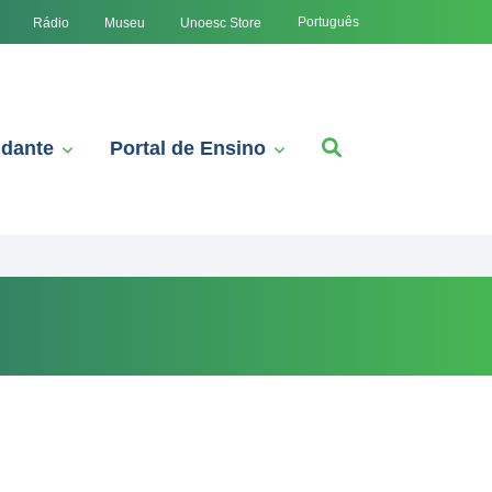
Português
Rádio
Museu
Unoesc Store
udante
Portal de Ensino