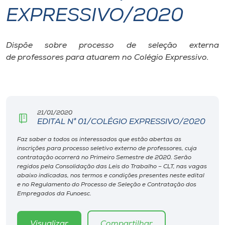
EXPRESSIVO/2020
I.nova
Dispõe sobre processo de seleção externa
Diplomados
de professores para atuarem no Colégio Expressivo.
Cultura
CPA
21/01/2020
EDITAL N° 01/COLÉGIO EXPRESSIVO/2020
Biblioteca
Faz saber a todos os interessados que estão abertas as
inscrições para processo seletivo externo de professores, cuja
contratação ocorrerá no Primeiro Semestre de 2020. Serão
regidos pela Consolidação das Leis do Trabalho – CLT, nas vagas
Editora
abaixo indicadas, nos termos e condições presentes neste edital
e no Regulamento do Processo de Seleção e Contratação dos
Empregados da Funoesc.
Rádio
Visualizar
Compartilhar