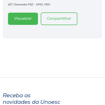
Museu
20° Chamada PSE - SMO, PZO
Unoesc
Visualizar
Compartilhar
Store
Selecione
o idioma
A+
A-
Receba as
novidades da Unoesc