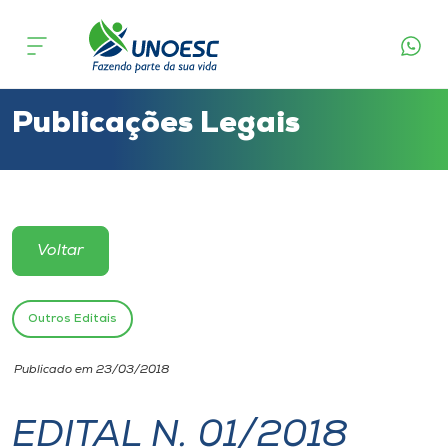
Cursos
Onde estamos
Publicações Legais
Pesquisa
Atendimento ao Estudante
Voltar
Portal de Ensino
Outros Editais
A
Publicado em 23/03/2018
Unoesc
EDITAL N. 01/2018
Internacionalização